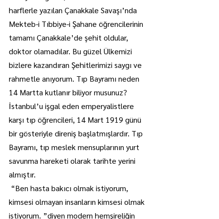
harflerle yazılan Çanakkale Savaşı’nda 
Mekteb-i Tıbbiye-i Şahane öğrencilerinin 
tamamı Çanakkale’de şehit oldular, 
doktor olamadılar. Bu güzel Ülkemizi 
bizlere kazandıran Şehitlerimizi saygı ve 
rahmetle anıyorum. Tıp Bayramı neden 
14 Martta kutlanır biliyor musunuz? 
İstanbul’u işgal eden emperyalistlere 
karşı tıp öğrencileri, 14 Mart 1919 günü 
bir gösteriyle direniş başlatmışlardır. Tıp 
Bayramı, tıp meslek mensuplarının yurt 
savunma hareketi olarak tarihte yerini 
almıştır.
 “Ben hasta bakıcı olmak istiyorum, 
kimsesi olmayan insanların kimsesi olmak 
istiyorum. ”diyen modern hemşireliğin 