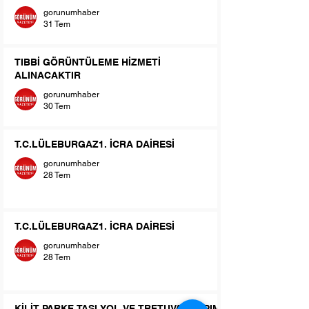
gorunumhaber
31 Tem
TIBBİ GÖRÜNTÜLEME HİZMETİ
ALINACAKTIR
gorunumhaber
30 Tem
T.C.LÜLEBURGAZ1. İCRA DAİRESİ
gorunumhaber
28 Tem
T.C.LÜLEBURGAZ1. İCRA DAİRESİ
gorunumhaber
28 Tem
KİLİT PARKE TAŞI YOL VE TRETUVAR YAPIM-