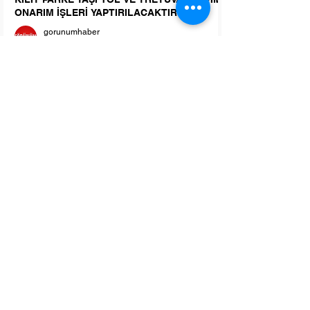
ONARIM İŞLERİ YAPTIRILACAKTIR
gorunumhaber
27 Tem
EKMEK SATIN ALINACAKTIR
gorunumhaber
25 Tem
T.C.LÜLEBURGAZ(SULH HUKUK MAH.)
SATIŞ MEMURLUĞU2026/18 SATIŞ
gorunumhaber
25 Tem
T.C.LÜLEBURGAZ(SULH HUKUK MAH.)
SATIŞ MEMURLUĞU
gorunumhaber
25 Tem