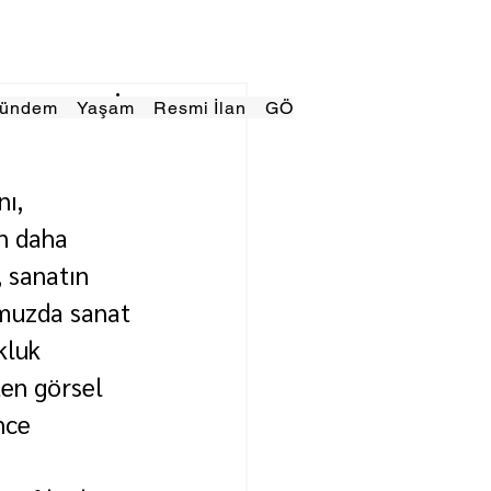
Gündem
Yaşam
Resmi İlan
GÖRÜNÜMTV
E GAZE
ı, 
n daha 
 sanatın 
umuzda sanat 
kluk 
ten görsel 
nce 