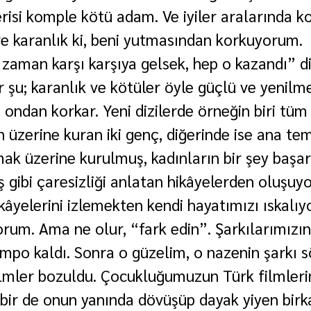
risi komple kötü adam. Ve iyiler aralarında k
e karanlık ki, beni yutmasından korkuyorum. 
aman karşı karşıya gelsek, hep o kazandı” di
r şu; karanlık ve kötüler öyle güçlü ve yenilmez
ondan korkar. Yeni dizilerde örneğin biri tüm 
n üzerine kuran iki genç, diğerinde ise ana te
ak üzerine kurulmuş, kadınların bir şey başa
gibi çaresizliği anlatan hikâyelerden oluşuyo
âyelerini izlemekten kendi hayatımızı ıskalıyor
rum. Ama ne olur, “fark edin”. Şarkılarımızın
tempo kaldı. Sonra o güzelim, o nazenin şarkı s
filmler bozuldu. Çocukluğumuzun Türk filmleri
 bir de onun yanında dövüşüp dayak yiyen birk