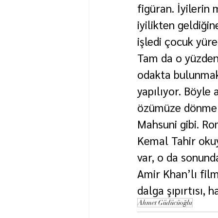
figüran. İyilerin
iyilikten geldiği
işledi çocuk yüre
Tam da o yüzden 
odakta bulunmakt
yapılıyor. Böyle 
özümüze dönmeliy
Mahsuni gibi. R
Kemal Tahir okuy
var, o da sonunda 
Amir Khan’lı filml
dalga şıpırtısı, 
Ahmet Güdücüoğlu