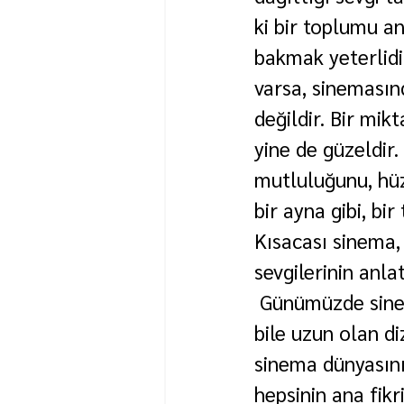
ki bir toplumu a
bakmak yeterlidir
varsa, sinemasınd
değildir. Bir mi
yine de güzeldir.
mutluluğunu, hüz
bir ayna gibi, bi
Kısacası sinema, 
sevgilerinin anla
 Günümüzde sinem
bile uzun olan d
sinema dünyasını
hepsinin ana fikr