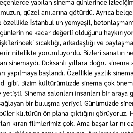
eçenlerde yapılan sinema günlerinde izlediğimi
muzun, güzel anılarına götürdü. Ayrıca belgese
e özellikle İstanbul un yemyeşil, betonlaşmamı
 günlerin ne kadar değerli olduğunu haykırıyor
şkilerindeki sıcaklığı, arkadaşlığı ve paylaşma
verir nitelikte yorumluyordu. Bizleri sanatın h
ran sinemaydı. Doksanlı yıllara doğru sinemalar
ları yapılmaya başlandı. Özellikle yazlık sine
ı gibi. Bizim kültürümüzde sinema çok önemli
 yetişti. Sinema salonları insanları bir araya g
sağlayan bir buluşma yeriydi. Günümüzde sin
püler kültürün ön plana çıktığını görüyoruz. H
ları kıran filmlerimiz çok. Ama başarılarını d