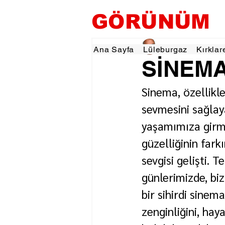
GÖRÜNÜM
Ahmet Güdücüoğlu
Ana Sayfa
Lüleburgaz
Kırklar
SİNE
Sinema, özellikl
sevmesini sağlay
yaşamımıza girme
güzelliğinin far
sevgisi gelişti.
günlerimizde, bi
bir sihirdi sine
zenginliğini, haya