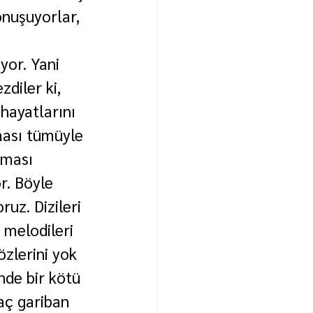
onuşuyorlar, 
yor. Yani 
diler ki, 
hayatlarını 
ması tümüyle 
rması 
r. Böyle 
uz. Dizileri 
 melodileri 
özlerini yok 
nde bir kötü 
aç gariban 