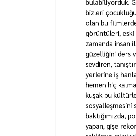
bulabiliyorduk. G
bizleri çocukluğu
olan bu filmlerd
görüntüleri, eski
zamanda insan ili
güzelliğini ders 
sevdiren, tanıştı
yerlerine iş han
hemen hiç kalmad
kuşak bu kültürle
sosyalleşmesini 
baktığımızda, po
yapan, gişe rekor