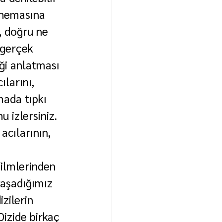
inemasına 
ş, doğru ne 
 gerçek 
ği anlatması 
larını, 
ada tıpkı 
 izlersiniz. 
acılarının, 
ilmlerinden 
yaşadığımız 
zilerin 
Dizide birkaç 