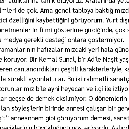
n aldıklarına tanık oluyoruz. Aralarında yete
lmleri de çok. Ama genel tabloya baktığımız
tici özelliğini kaybettiğini görüyorum. Yurt dış
netmenler in filmi gösterime girdiğinde, çok s
a medya gerekli desteği onlara göstermiyor.
amanlarının hafızalarımızdaki yeri hala günce
e koruyor. Bir Kemal Sunal, bir Adile Naşit ya
ren canlandırdıkları çeşitli karakterleriyle, ka
yla sürekli aydınlattılar. Bu iki rahmetli sanat
torunlarımız bile ayni heyecan ve ilgi ile izliy
llar geçse de demek eksilmiyor. O dönemlerin 
lan söyleşilerin birinde annesi çalışan bir genc
Naşit’i anneannem gibi görüyorum demesi, sanat
taneciklerinin büyüklüğünü gösteriyordu.
 Aslınd