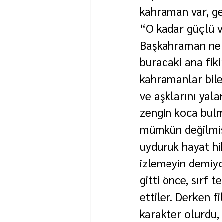
kahraman var, ge
“O kadar güçlü v
Başkahraman ne z
buradaki ana fiki
kahramanlar bile 
ve aşklarını yala
zengin koca bulm
mümkün değilmiş 
uyduruk hayat hik
izlemeyin demiyo
gitti önce, sırf 
ettiler. Derken 
karakter olurdu,