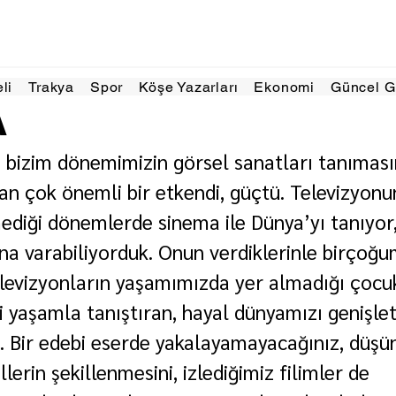
2 Tem 2024
3 dakikada okunur
eli
Trakya
Spor
Köşe Yazarları
Ekonomi
Güncel 
MA
e bizim dönemimizin görsel sanatları tanımasın
an çok önemli bir etkendi, güçtü. Televizyonu
diği dönemlerde sinema ile Dünya’yı tanıyor,
kına varabiliyorduk. Onun verdiklerinle birçoğ
 Televizyonların yaşamımızda yer almadığı çocu
zi yaşamla tanıştıran, hayal dünyamızı genişle
ma. Bir edebi eserde yakalayamayacağınız, düşü
llerin şekillenmesini, izlediğimiz filimler de 