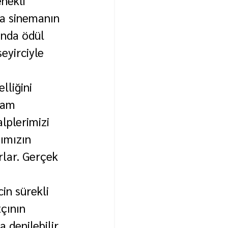
nekli 
da sinemanın 
ında ödül 
eyirciyle 
lliğini 
şam 
lplerimizi 
çımızın 
orlar. Gerçek 
in sürekli 
çının 
a denilebilir 