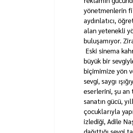
reklâmın gücünde
yönetmenlerin fi
aydınlatıcı, öğre
alan yetenekli yö
buluşamıyor. Zir
 Eski sinema kahr
büyük bir sevgiyl
biçimimize yön ve
sevgi, saygı ışığı
eserlerini, şu an 
sanatın gücü, yı
çocuklarıyla yapı
izlediği, Adile 
dağıttığı sevgi 