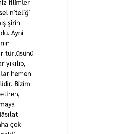
z filimler 
l niteliği 
ş şirin 
du. Ayni 
nın 
er türlüsünü 
 yıkılıp, 
malar hemen 
dir. Bizim 
etiren, 
emaya 
âsılat 
aha çok 