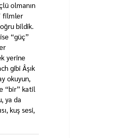
üçlü olmanın 
 filmler 
oğru bildik. 
ise “güç” 
er 
ek yerine 
ch gibi Âşık 
ay okuyun, 
 “bir” katil 
u, ya da 
ı, kuş sesi, 