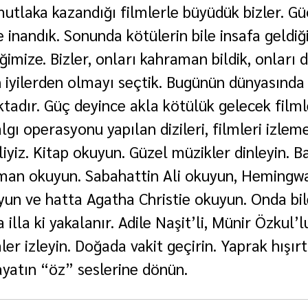
 mutlaka kazandığı filmlerle büyüdük bizler. G
ne inandık. Sonunda kötülerin bile insafa geldiği
ğimize. Bizler, onları kahraman bildik, onları d
iyilerden olmayı seçtik. Bugünün dünyasında 
adır. Güç deyince akla kötülük gelecek filml
algı operasyonu yapılan dizileri, filmleri izlem
iz. Kitap okuyun. Güzel müzikler dinleyin. Ba
oman okuyun. Sabahattin Ali okuyun, Hemingw
un ve hatta Agatha Christie okuyun. Onda bile
illa ki yakalanır. Adile Naşit’li, Münir Özkul’l
er izleyin. Doğada vakit geçirin. Yaprak hışırtıs
hayatın “öz” seslerine dönün.