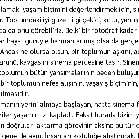
nlamak, yaşam biçimini değerlendirmek için, s
. Toplumdaki iyi güzel, ilgi çekici, kötü, yanlı
a da onu görebiliriz. Belki bir fotoğraf kadar
ktar hayal gücüyle harmanlanmış olsa da gerçe
 Ancak ne olursa olsun, bir toplumun aşkını, acı
nünü, kavgasını sinema perdesine taşır. Sinem
r toplumun bütün yansımalarının beden buluşunu
bir toplumun nefes alışının, yaşayış biçiminin, 
tılmasıdır.
anın yerini almaya başlayan, hatta sinema f
iziler yaşamımızı kapladı. Fakat burada bizim 
n doğruları aktarma görevinin aksine bu tür di
i genelde aynı. İnsanları kötülüğe alıştırmak! 