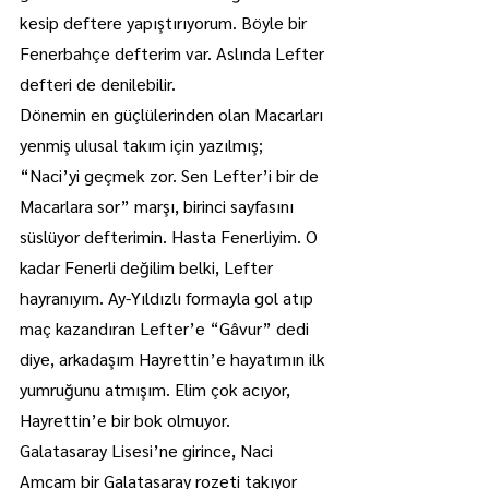
kesip deftere yapıştırıyorum. Böyle bir 
Fenerbahçe defterim var. Aslında Lefter 
defteri de denilebilir.
Dönemin en güçlülerinden olan Macarları 
yenmiş ulusal takım için yazılmış; 
“Naci’yi geçmek zor. Sen Lefter’i bir de 
Macarlara sor” marşı, birinci sayfasını 
süslüyor defterimin. Hasta Fenerliyim. O 
kadar Fenerli değilim belki, Lefter 
hayranıyım. Ay-Yıldızlı formayla gol atıp 
maç kazandıran Lefter’e “Gâvur” dedi 
diye, arkadaşım Hayrettin’e hayatımın ilk 
yumruğunu atmışım. Elim çok acıyor, 
Hayrettin’e bir bok olmuyor.
Galatasaray Lisesi’ne girince, Naci 
Amcam bir Galatasaray rozeti takıyor 