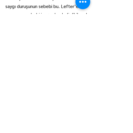
saygı duruşunun sebebi bu. Lefter’e 
saygısının sebebi ise şu; heykeli dikilecek 
bir ulusal kahramandır o.
Bin yaşasın Lefter Abi! Büyükada’ya da 
bir Lefter Küçükandonyadis heykeli 
yakışır yani."
Ahmet Güdücüoğlu
Hepsini Gör
Son Yazılar