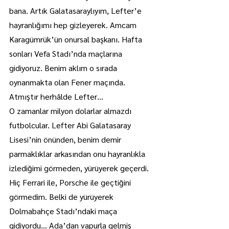
bana. Artık Galatasaraylıyım, Lefter’e 
hayranlığımı hep gizleyerek. Amcam 
Karagümrük’ün onursal başkanı. Hafta 
sonları Vefa Stadı’nda maçlarına 
gidiyoruz. Benim aklım o sırada 
oynanmakta olan Fener maçında. 
Atmıştır herhâlde Lefter…
O zamanlar milyon dolarlar almazdı 
futbolcular. Lefter Abi Galatasaray 
Lisesi’nin önünden, benim demir 
parmaklıklar arkasından onu hayranlıkla 
izlediğimi görmeden, yürüyerek geçerdi. 
Hiç Ferrari ile, Porsche ile geçtiğini 
görmedim. Belki de yürüyerek 
Dolmabahçe Stadı’ndaki maça 
gidiyordu… Ada’dan vapurla gelmiş 