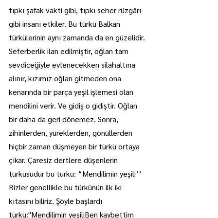
tıpkı şafak vakti gibi, tıpkı seher rüzgârı 
gibi insanı etkiler. Bu türkü Balkan 
türkülerinin aynı zamanda da en güzelidir. 
Seferberlik ilan edilmiştir, oğlan tam 
sevdiceğiyle evlenecekken silahaltına 
alınır, kızımız oğlan gitmeden ona 
kenarında bir parça yeşil işlemesi olan 
mendilini verir. Ve gidiş o gidiştir. Oğlan 
bir daha da geri dönemez. Sonra, 
zihinlerden, yüreklerden, gönüllerden 
hiçbir zaman düşmeyen bir türkü ortaya 
çıkar. Çaresiz dertlere düşenlerin 
türküsüdür bu türkü: “Mendilimin yeşili’’ 
Bizler genellikle bu türkünün ilk iki 
kıtasını biliriz. Şöyle başlardı 
türkü:''Mendilimin yeşiliBen kaybettim 