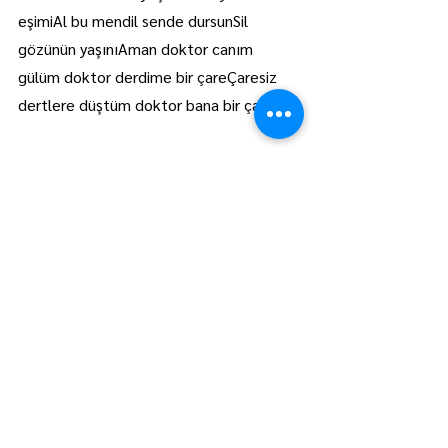
eşimiAl bu mendil sende dursunSil 
gözünün yaşınıAman doktor canım 
gülüm doktor derdime bir çareÇaresiz 
dertlere düştüm doktor bana bir çare''
Ahmet Güdücüoğlu
Hepsini Gör
Son Yazılar