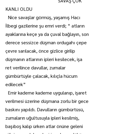
                                            SAVAŞ ÇOK 
KANLI OLDU
  Nice savaşlar görmüş, yaşamış Hacı 
İlbegi gazilerine şu emri verdi; “ atların 
ayaklarına keçe ya da çuval bağlayın, son 
derece sessizce düşman ordugahı çepe 
çevre sarılacak, önce gizlice girilip 
düşmanın atlarının ipleri kesilecek, işa 
ret verilince davullar, zurnalar 
gümbürtüyle çalacak, kılıçla hücum 
edilecek”
  Emir kademe kademe uygulanıp, işaret 
verilmesi üzerine düşmana zorlu bir gece 
baskını yapıldı. Davulların gümbürtüsü, 
zurnaların uğultusuyla ipleri kesilmiş, 
başıboş kalıp ürken atlar önüne geleni 