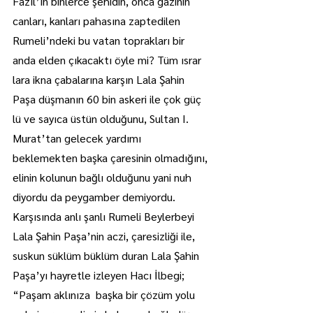
Fazıl’ın binlerce şehidin, onca gazinin 
canları, kanları pahasına zaptedilen 
Rumeli’ndeki bu vatan toprakları bir 
anda elden çıkacaktı öyle mi? Tüm ısrar 
lara ikna çabalarına karşın Lala Şahin 
Paşa düşmanın 60 bin askeri ile çok güç 
lü ve sayıca üstün olduğunu, Sultan I. 
Murat’tan gelecek yardımı 
beklemekten başka çaresinin olmadığını, 
elinin kolunun bağlı olduğunu yani nuh 
diyordu da peygamber demiyordu.
Karşısında anlı şanlı Rumeli Beylerbeyi 
Lala Şahin Paşa’nin aczi, çaresizliği ile, 
suskun süklüm büklüm duran Lala Şahin 
Paşa’yı hayretle izleyen Hacı İlbegi;
“Paşam aklınıza  başka bir çözüm yolu 