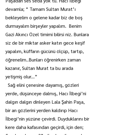
Paşadan ses seda yok tu. Hacı Ilbegi 
devamla; “ Tamam Sultan Murat’ı 
bekleyelim o gelene kadar biz de boş 
durmayalım birşeyler yapalım.  Benim 
Gazi Akıncı Özel timimi bilirsi niz. Bunlara 
siz de bir miktar asker katın gece keşif 
yapalım, küffarın gücünü ölçüp, tartıp, 
öğrenelim..Bunları öğrenirken zaman 
kazanır, Sultan Murat ta bu arada 
yetişmiş olur...”
  Sağ elini çenesine dayamış, gözleri 
yerde, düşünceye dalmış, Hacı İlbegi’ni 
dalgın dalgın dinleyen Lala Şahin Paşa, 
bir an gözlerini yerden kaldırıp Hacı 
İlbegi’nin yüzüne çevirdi. Duyduklarını bir 
kere daha kafasından geçirdi, için den; 