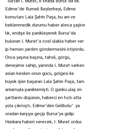
  Sultan I. Murat, o sırada Bursa’da idi. 
Edirne’de Rumeli Beylerbeyi, Edirne 
komutanı Lala Şahin Paşa, bu ani ve 
beklenmedik durumu haber alınca şaşkın 
lık, endişe ile panikleyerek Bursa’da 
bulunan I. Murat’a özel ulakla haber ver 
ip hemen yardım göndermesini istiyordu. 
Onca yaşına başına, tahsil, görgü, 
deneyime sahip, yanında I. Murat varken 
aslan kesilen onun gücü, gölgesi ile 
büyük işler başaran Lala Şahin Paşa, tam 
anlamıyla paniklemişti. O günkü ulaş ım 
şartlarını düşünün, haberci en hızlı atla 
yola çıkmıştı. Edirne’den Gelibolu’  ya 
oradan karşıya geçip Bursa’ya gidip 
Hünkara haberi verecek, I. Murat ordus 