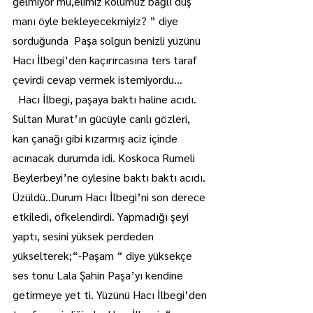
gelmiyor mu,elimiz kolumuz bağlı düş 
manı öyle bekleyecekmiyiz? ” diye 
sorduğunda  Paşa solgun benizli yüzünü 
Hacı İlbegi’den kaçırırcasına ters taraf 
çevirdi cevap vermek istemiyordu...
  Hacı İlbegi, paşaya baktı haline acıdı. 
Sultan Murat’ın gücüyle canlı gözleri,  
kan çanağı gibi kızarmış aciz içinde 
acınacak durumda idi. Koskoca Rumeli 
Beylerbeyi’ne öylesine baktı baktı acıdı. 
Üzüldü..Durum Hacı İlbegi’ni son derece 
etkiledi, öfkelendirdi. Yapmadığı şeyi 
yaptı, sesini yüksek perdeden 
yükselterek;“-Paşam “ diye yüksekçe 
ses tonu Lala Şahin Paşa’yı kendine 
getirmeye yet ti. Yüzünü Hacı İlbegi’den 