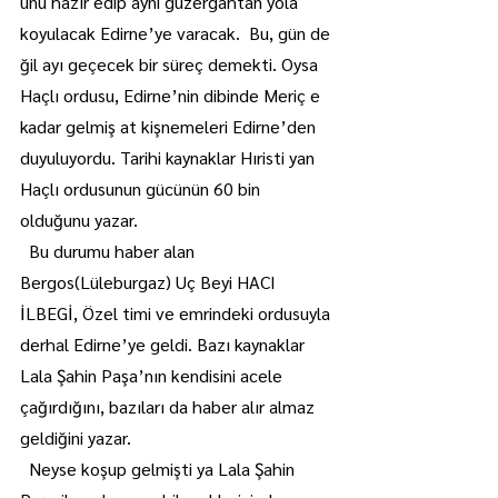
unu hazır edip ayni güzergahtan yola 
koyulacak Edirne’ye varacak.  Bu, gün de 
ğil ayı geçecek bir süreç demekti. Oysa 
Haçlı ordusu, Edirne’nin dibinde Meriç e 
kadar gelmiş at kişnemeleri Edirne’den 
duyuluyordu. Tarihi kaynaklar Hıristi yan 
Haçlı ordusunun gücünün 60 bin 
olduğunu yazar.
  Bu durumu haber alan 
Bergos(Lüleburgaz) Uç Beyi HACI 
İLBEGİ, Özel timi ve emrindeki ordusuyla 
derhal Edirne’ye geldi. Bazı kaynaklar 
Lala Şahin Paşa’nın kendisini acele 
çağırdığını, bazıları da haber alır almaz 
geldiğini yazar.
  Neyse koşup gelmişti ya Lala Şahin 