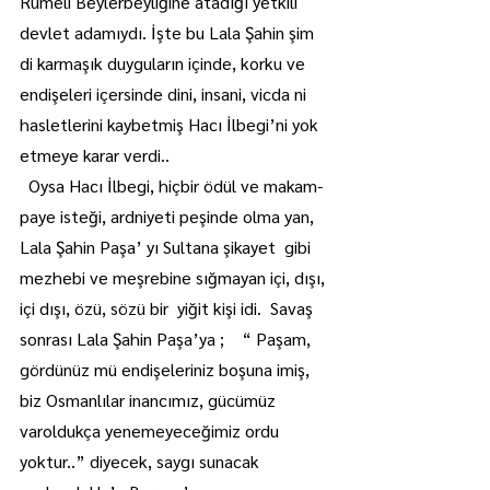
Rumeli Beylerbeyliğine atadığı yetkili 
devlet adamıydı. İşte bu Lala Şahin şim 
di karmaşık duyguların içinde, korku ve 
endişeleri içersinde dini, insani, vicda ni 
hasletlerini kaybetmiş Hacı İlbegi’ni yok 
etmeye karar verdi..
  Oysa Hacı İlbegi, hiçbir ödül ve makam-
paye isteği, ardniyeti peşinde olma yan, 
Lala Şahin Paşa’ yı Sultana şikayet  gibi 
mezhebi ve meşrebine sığmayan içi, dışı, 
içi dışı, özü, sözü bir  yiğit kişi idi.  Savaş 
sonrası Lala Şahin Paşa’ya ;    “ Paşam, 
gördünüz mü endişeleriniz boşuna imiş, 
biz Osmanlılar inancımız, gücümüz 
varoldukça yenemeyeceğimiz ordu 
yoktur..” diyecek, saygı sunacak 