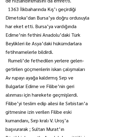
de hızlandırılmasını da emretti.
  1363 İlkbaharında Kış’ı geçirdiği 
Dimetoka’dan Bursa’ya doğru ordusuyla 
har eket etti. Bursa’ya vardığında 
Edirne’nin fethini Anadolu’daki Türk 
Beylikleri ile Asya’daki hükümdarlara 
fetihnamelerle bildirdi.
  Rumeli’de fethedilen yerlere gelen-
getirilen göçmenlerin iskan çalışmaları 
Av rupayı ayağa kaldırmış Sırp ve 
Bulgarlar Edirne ve Filibe’nin geri 
alınması için harekete geçmişlerdi. 
Filibe’yi teslim edip ailesi ile Sırbistan’a 
gitmesine izin verilen Filibe eski 
kumandanı, Sırp kralı V. Uroş’a 
başvurarak ; Sultan Murat’ın