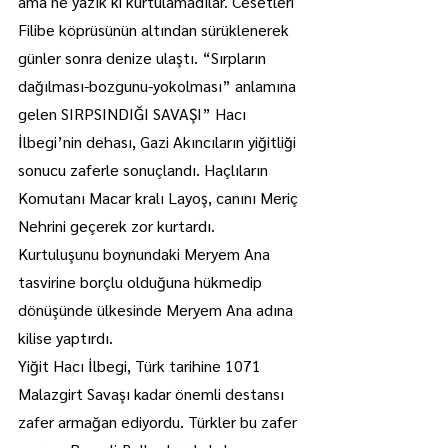
ama ne yazık ki kurtulamadılar. Cesetleri 
Filibe köprüsünün altından sürüklenerek 
günler sonra denize ulaştı. “Sırpların 
dağılması-bozgunu-yokolması” anlamına 
gelen SIRPSINDIĞI SAVAŞI” Hacı 
İlbegi’nin dehası, Gazi Akıncıların yiğitliği 
sonucu zaferle sonuçlandı. Haçlıların 
Komutanı Macar kralı Layoş, canını Meriç 
Nehrini geçerek zor kurtardı. 
Kurtuluşunu boynundaki Meryem Ana 
tasvirine borçlu olduğuna hükmedip 
dönüşünde ülkesinde Meryem Ana adına 
kilise yaptırdı.
Yiğit Hacı İlbegi, Türk tarihine 1071 
Malazgirt Savaşı kadar önemli destansı 
zafer armağan ediyordu. Türkler bu zafer 