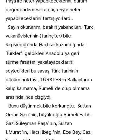
Paşa ile neler yapabileceklerini, durum 
değerlendirmesi ile güçleriyle neler 
yapabileceklerini tartışıyorlardı.
  Sayın okurlarım, bırakın yabancıları. Türk 
vakanüvislerinin (tarihçiler) bile 
Sırpsındığı’nda Haçlılar kazandığında;  
Türkler’i geldikleri Anadolu’ya geri 
sürme fırsatını yakalayacaklarını 
söyledikleri bu savaş Türk tarihinin 
dönüm noktası, TÜRKLER in Balkanlarda 
kalıp kalmama, Rumeli’de olup olmama 
arasında ince çizgiydi.
  Bunu düşünmek bile korkunçtu.  Sultan 
Orhan Gazi’nin, büyük oğlu Rumeli Fatihi 
Gazi Süleyman Paşa’nın, Sultan 
I.Murat’ın, Hacı İlbegi’nin, Ece Bey, Gazi 