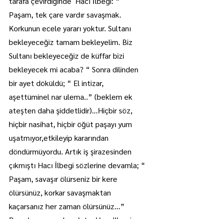
tarafa çevirdiğinde  Hacı İlbegi: “ 
Paşam, tek çare vardır savaşmak. 
Korkunun ecele yararı yoktur. Sultanı 
bekleyeceğiz tamam bekleyelim. Biz 
Sultanı bekleyeceğiz de küffar bizi 
bekleyecek mi acaba? “ Sonra dilinden 
bir ayet döküldü; “ El intizar, 
aşettüminel nar ulema..” (beklem ek 
ateşten daha şiddetlidir)...Hiçbir söz, 
hiçbir nasihat, hiçbir öğüt paşayı yum 
uşatmıyor,etkileyip kararından 
döndürmüyordu. Artık iş şirazesinden 
çıkmıştı Hacı İlbegi sözlerine devamla; “ 
Paşam, savaşır ölürseniz bir kere 
ölürsünüz, korkar savaşmaktan 
kaçarsanız her zaman ölürsünüz...” 