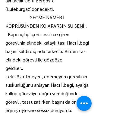
ayrılacak Uc’u Bergos’a 
(Lüleburgaz)dönecekti.
                    GEÇME NAMERT 
KÖPRÜSÜNDEN KO APARSIN SU SENİ!.
  Kapı açılıp içeri sessizce giren 
görevlinin elindeki kalaylı tası Hacı İlbegi 
başını kaldırdığında farketti. Birden tas 
elindeki görevli ile gözgöze 
geldiler..                   
Tek söz etmeyen, edemeyen görevlinin 
suskunluğunu anlayan Hacı İlbegi, aya ğa 
kalkıp görevliye doğru yürüdüğünde 
görevli, tası uzatırken başını da öne 
eğmiş öylesine sessiz duruyordu. 
Anlaşılmıştı; Lala Şahin kararını vermiş 
canı nı istiyordu..Bizanslıların, Bulgarların, 