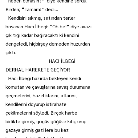
“neden olmasın?”  diye kendine sordu. 
Birden; “Tamam!” dedi...
  Kendisini sıkmış, sırtından terler 
boşanan Hacı İlbegi: “Oh be!” diye avazı 
çık tığı kadar bağıracaktı ki kendini 
dengeledi, hiçbirşey demeden huzurdan 
çıktı.
                                   HACI İLBEGİ 
DERHAL HAREKETE GEÇİYOR 
  Hacı İlbegi hazırda bekleyen kendi 
komutan ve çavuşlarına savaş durumuna 
geçmelerini, hazırlıklarını, atlarını, 
kendilerini doyurup istirahate 
çekilmelerini söyledi. Birçok harbe 
birlikte girmiş, gögüs göğüse kılıç urup 
gazaya girmiş gazi lere bu kez 