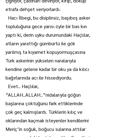
çiğniyor, çadırları deviriyor, kırıp, döküp 
etrafa dehşet veriyorlardı.
  Hacı İlbegi, bu disiplinsiz, başıboş asker 
topluluğuna gece yarısı öyle bir bas kın 
yaptı ki, derin uyku durumundaki Haçlılar, 
atların yarattığı gümbürtü ile gök 
yarılmış ta kıyamet kopuyormuşçasına 
Türk askerinin yükselen naralarıyla 
kendine gelene kadar bir oku ya da kılıcı 
bağırlarında acı ile hissediyordu.
  Evet.. Haçlılar, 
“ALLAH..ALLAH..”nidalarıyla göğün 
başlarına çöktüğünü fark ettiklerinde 
çok geç kalmışlardı. Türklerin kılıç ve 
oklarından kaçmak isteyenler kendilerini 
Meriç’in soğuk, boğucu sularına attılar 