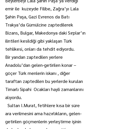
Beylerbeyi Lala Şahin Paşa’ya verdiği 
emir ile  kuzeyde Filibe, Zağra’yı Lala 
Şahin Paşa, Gazi Evrenos da Batı 
Trakya’da Gümülcine zaptedilerek  
Bizans, Bulgar, Makedonya daki Sırplar’ın 
ilintileri kesildiği gibi yaklaşan Türk 
tehlikesi, onları da tehdit ediyordu.  
Bir yandan zaptedilen yerlere 
Anadolu’dan gelen-getirilen konar –
göçer Türk menlerin iskanı , diğer 
taraftan zaptedilen bu yerlerde kurulan 
Timarlı Sipahi  Ocakları hayli zamanlarını 
alıyordu. 
  Sultan I.Murat, fetihlere kısa bir süre 
ara verilmesini ama hazırlıkların, gelen-
getirilen göçmenlerin yerleştirme işinin 