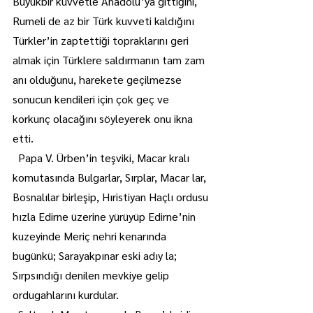
Büyükbir kuvvetle Anadolu’ya gittiğini, 
Rumeli de az bir Türk kuvveti kaldığını 
Türkler’in zaptettiği topraklarını geri 
almak için Türklere saldırmanın tam zam 
anı olduğunu, harekete geçilmezse 
sonucun kendileri için çok geç ve 
korkunç olacağını söyleyerek onu ikna 
etti.
  Papa V. Ürben’in teşviki, Macar kralı 
komutasında Bulgarlar, Sırplar, Macar lar, 
Bosnalılar birleşip, Hıristiyan Haçlı ordusu 
hızla Edirne üzerine yürüyüp Edirne’nin 
kuzeyinde Meriç nehri kenarında 
bugünkü; Sarayakpınar eski adıy la; 
Sırpsındığı denilen mevkiye gelip 
ordugahlarını kurdular.