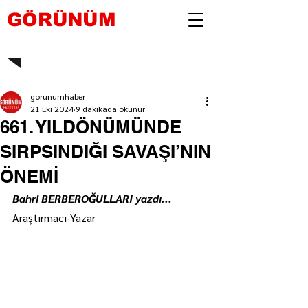
GÖRÜNÜM
gorunumhaber
21 Eki 2024
9 dakikada okunur
661. YILDÖNÜMÜNDE
SIRPSINDIĞI SAVAŞI’NIN
ÖNEMİ
Bahri BERBEROĞULLARI yazdı...
Araştırmacı-Yazar