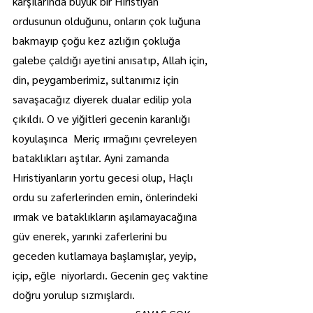
karşılarında büyük bir Hıristiyan 
ordusunun olduğunu, onların çok luğuna 
bakmayıp çoğu kez azlığın çokluğa 
galebe çaldığı ayetini anısatıp, Allah için, 
din, peygamberimiz, sultanımız için 
savaşacağız diyerek dualar edilip yola 
çıkıldı. O ve yiğitleri gecenin karanlığı 
koyulaşınca  Meriç ırmağını çevreleyen 
bataklıkları aştılar. Ayni zamanda 
Hıristiyanların yortu gecesi olup, Haçlı 
ordu su zaferlerinden emin, önlerindeki 
ırmak ve bataklıkların aşılamayacağına 
güv enerek, yarınki zaferlerini bu 
geceden kutlamaya başlamışlar, yeyip, 
içip, eğle  niyorlardı. Gecenin geç vaktine 
doğru yorulup sızmışlardı.