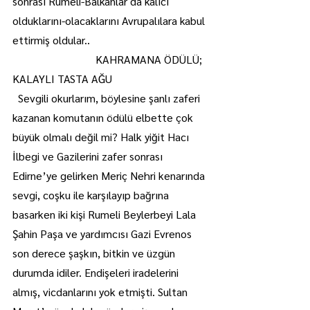
sonrası Rumeli-Balkanlar da kalıcı 
olduklarını-olacaklarını Avrupalılara kabul 
ettirmiş oldular..
                              KAHRAMANA ÖDÜLÜ; 
KALAYLI TASTA AĞU
  Sevgili okurlarım, böylesine şanlı zaferi 
kazanan komutanın ödülü elbette çok 
büyük olmalı değil mi? Halk yiğit Hacı 
İlbegi ve Gazilerini zafer sonrası 
Edirne’ye gelirken Meriç Nehri kenarında 
sevgi, coşku ile karşılayıp bağrına 
basarken iki kişi Rumeli Beylerbeyi Lala 
Şahin Paşa ve yardımcısı Gazi Evrenos 
son derece şaşkın, bitkin ve üzgün 
durumda idiler. Endişeleri iradelerini 
almış, vicdanlarını yok etmişti. Sultan 