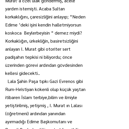
Murat’a özel ulak göndermiş, acele 
yardım istemişti. Acaba Sultan 
korkaklığını, çaresizliğini anlayıp; “Neden 
Edirne ’deki işini kendin halletmiyorsun 
koskoca  Beylerbeyisin “ demez miydi? 
Korkaklığın, ürkekliğin, basiretsizliğini 
anlayan I. Murat gibi otoriter sert 
padişahın tepkisi ni biliyordu; önce 
üzerinden görevi ardından gövdesinden 
kellesi gidecekti..
  Lala Şahin Paşa tıpkı Gazi Evrenos gibi 
Rum-Hıristiyan kökenli olup küçük yaştan 
itibaren İslam terbiye,bilim ve ilmiyle 
yetiştirilmiş, yetişmiş , I. Murat ın Lalası 
(öğretmeni) ardından yanından 
ayırmadığı Edirne Başkomutanı ve 