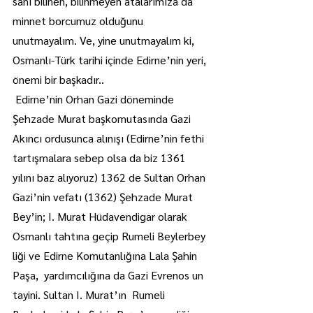
sanı bilinen, bilinmeyen atalarımıza da 
minnet borcumuz olduğunu 
unutmayalım. Ve, yine unutmayalım ki, 
Osmanlı-Türk tarihi içinde Edirne’nin yeri, 
önemi bir başkadır..
 Edirne’nin Orhan Gazi döneminde 
Şehzade Murat başkomutasında Gazi 
Akıncı ordusunca alınışı (Edirne’nin fethi 
tartışmalara sebep olsa da biz 1361 
yılını baz alıyoruz) 1362 de Sultan Orhan 
Gazi’nin vefatı (1362) Şehzade Murat 
Bey’in; I. Murat Hüdavendigar olarak 
Osmanlı tahtına geçip Rumeli Beylerbey 
liği ve Edirne Komutanlığına Lala Şahin 
Paşa,  yardımcılığına da Gazi Evrenos un 
tayini. Sultan I. Murat’ın  Rumeli 