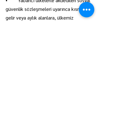
•	Yabancı ülkelerle akdedilen sosyal 
güvenlik sözleşmeleri uyarınca kısmi 
gelir veya aylık alanlara, ülkemiz 
mevzuatına tabi olarak geçen prim 
ödeme gün sayılarının, sosyal güvenlik 
sözleşmesine göre nazara alınan toplam 
prim ödeme gün sayısına olan oranı, esas 
alınarak, emekli ikramiyesi alacak.
Fırat Çalışkan
Hepsini Gör
Son Yazılar