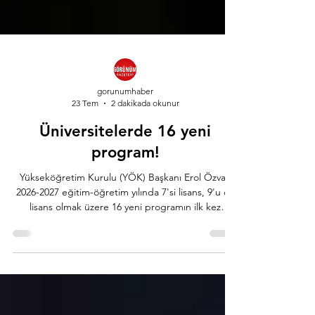
gorunumhaber
23 Tem
2 dakikada okunur
Üniversitelerde 16 yeni
program!
Yükseköğretim Kurulu (YÖK) Başkanı Erol Özvar,
2026-2027 eğitim-öğretim yılında 7'si lisans, 9'u ön
lisans olmak üzere 16 yeni programın ilk kez
öğrenci kabul edeceğini bildirdi. YÖK'ten yapılan
açıklamaya göre, küresel ölçekte yaşanan teknolojik
dönüşüm, birçok mesleğin çalışma biçimini