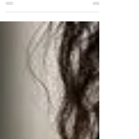
sağlığı ve güvenliği konularının Milli Eğitim
müfredatına alınması için çalışmalar yürütüldüğünü
açıkladı. Taylan, çocuklarda güvenlik kültürünü
küçük yaşta oluşturmayı hedeflediklerini belirterek,
bunun Türkiye'nin geleceğine yapılan uzun vadeli
bir yatırım olduğunu söyledi. Çalışma ve Sosyal
Güvenlik Bakanlığı İş Sağlığı ve Güvenliği Genel
Müdür Vekili Erhan Taylan, iş sağlığı v