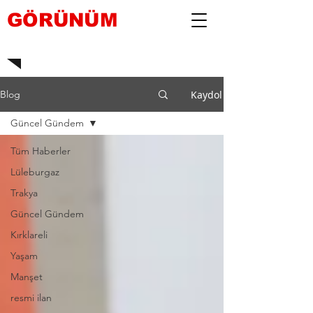
GÖRÜNÜM
Kaydol
Blog
Güncel Gündem
Tüm Haberler
Lüleburgaz
Trakya
Güncel Gündem
Kırklareli
Yaşam
Manşet
resmi ilan