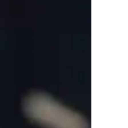
değiştirirken yeni uzmanlık alanlarını da
beraberinde getiriyor. Bu kapsamda YÖK,
yükseköğretimde dönüşüm sürecini hızlandırarak
geleceğin mesleklerine yönelik programları
yaygınlaştırıyor.