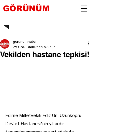
GÖRÜNÜM
gorunumhaber
29 Oca
1 dakikada okunur
Vekilden hastane tepkisi!
Edirne Milletvekili Ediz Ün, Uzunköprü 
Devlet Hastanesi’nin yıllardır 
tamamlanamamasını sert sözlerle 