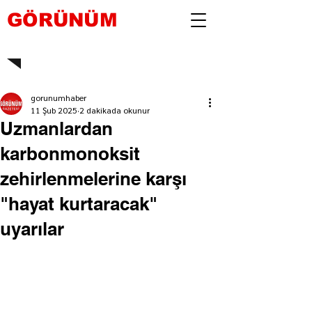
GÖRÜNÜM
gorunumhaber
11 Şub 2025
2 dakikada okunur
Uzmanlardan
karbonmonoksit
zehirlenmelerine karşı
"hayat kurtaracak"
uyarılar