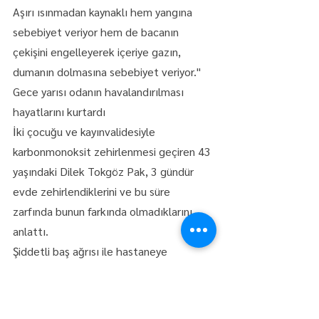
Aşırı ısınmadan kaynaklı hem yangına 
sebebiyet veriyor hem de bacanın 
çekişini engelleyerek içeriye gazın, 
dumanın dolmasına sebebiyet veriyor."
Gece yarısı odanın havalandırılması 
hayatlarını kurtardı
İki çocuğu ve kayınvalidesiyle 
karbonmonoksit zehirlenmesi geçiren 43 
yaşındaki Dilek Tokgöz Pak, 3 gündür 
evde zehirlendiklerini ve bu süre 
zarfında bunun farkında olmadıklarını 
anlattı.
Şiddetli baş ağrısı ile hastaneye 
başvurduklarını dile getiren Pak, 
"Şiddetli baş ağrısı, mide bulantısı, aşırı 
derecede gözde kararma oldu. Gece bir 