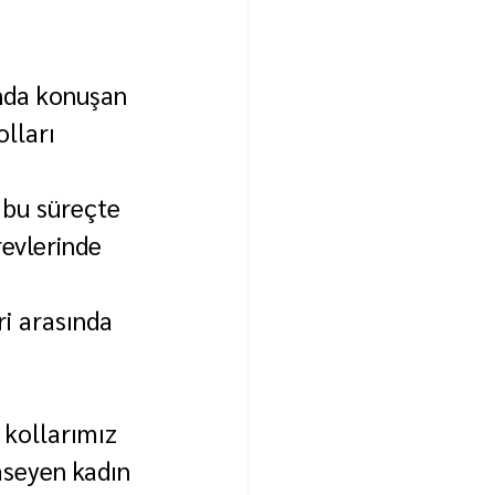
ında konuşan 
lları 
 bu süreçte 
revlerinde 
i arasında 
 kollarımız 
mseyen kadın 