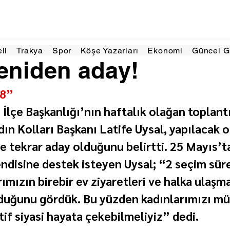
May 2024
2 dakikada okunur
eli
Trakya
Spor
Köşe Yazarları
Ekonomi
Güncel 
eniden aday!
28”
İlçe Başkanlığı’nın haftalık olağan toplant
ın Kolları Başkanı Latife Uysal, yapılacak o
e tekrar aday olduğunu belirtti. 25 Mayıs’t
disine destek isteyen Uysal; “2 seçim sürec
ımızın birebir ev ziyaretleri ve halka ulaşm
lduğunu gördük. Bu yüzden kadınlarımızı m
if siyasi hayata çekebilmeliyiz” dedi.