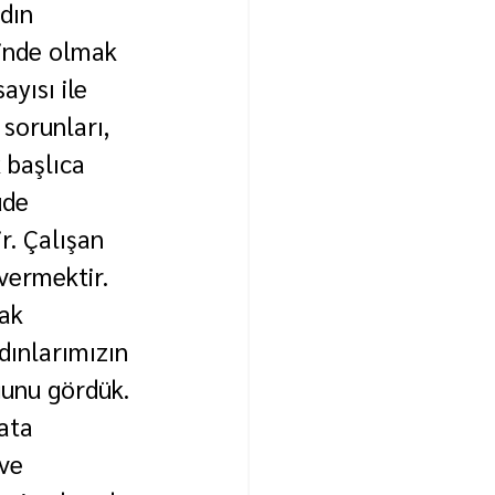
dın 
sinde olmak 
yısı ile 
sorunları, 
 başlıca 
üde 
r. Çalışan 
vermektir. 
ak 
dınlarımızın 
ğunu gördük. 
ata 
ve 