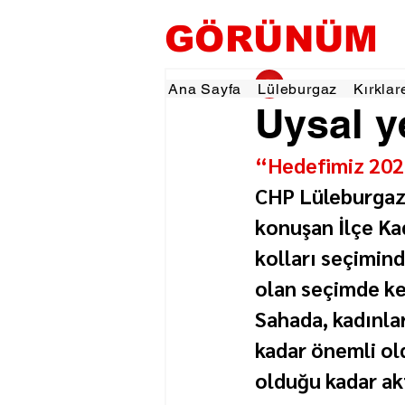
GÖRÜNÜM
gorunumhaber
15 
Ana Sayfa
Lüleburgaz
Kırklar
Uysal y
“Hedefimiz 20
CHP Lüleburgaz 
konuşan İlçe Kad
kolları seçimind
olan seçimde ken
Sahada, kadınlar
kadar önemli o
olduğu kadar akt