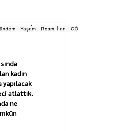
Gündem
Yaşam
Resmi İlan
GÖRÜNÜMTV
E GAZE
ısında 
lan kadın 
a yapılacak 
i atlattık. 
ada ne 
ümkün 