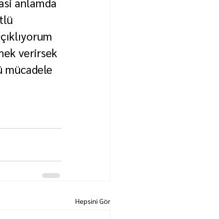
yasi anlamda 
tlü 
çıklıyorum 
mek verirsek 
lü mücadele 
Hepsini Gör