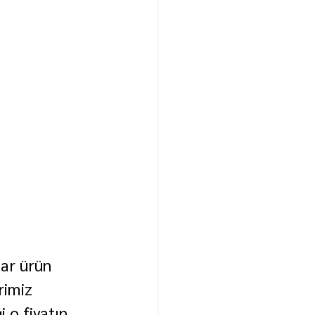
dar ürün 
rimiz 
 o fiyatın 