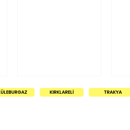
LÜLEBURGAZ
KIRKLARELİ
TRAKYA
30 l
İletişim