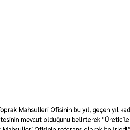
prak Mahsulleri Ofisinin bu yıl, geçen yıl ka
itesinin mevcut olduğunu belirterek "Üreticile
 Mahsulleri Ofisinin referans olarak belirlediği