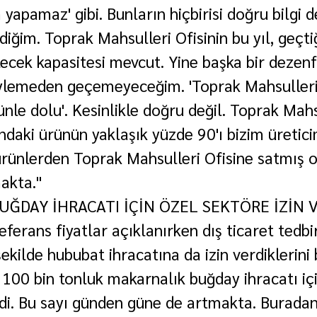
 yapamaz' gibi. Bunların hiçbirisi doğru bilgi d
diğim. Toprak Mahsulleri Ofisinin bu yıl, geçtiğ
lecek kapasitesi mevcut. Yine başka bir deze
ylemeden geçemeyeceğim. 'Toprak Mahsulleri 
ünle dolu'. Kesinlikle doğru değil. Toprak Mahs
ndaki ürünün yaklaşık yüzde 90'ı bizim üretici
rünlerden Toprak Mahsulleri Ofisine satmış 
akta."
ĞDAY İHRACATI İÇİN ÖZEL SEKTÖRE İZİN V
ferans fiyatlar açıklanırken dış ticaret tedbir
şekilde hububat ihracatına da izin verdiklerini 
 100 bin tonluk makarnalık buğday ihracatı içi
ildi. Bu sayı günden güne de artmakta. Buradan