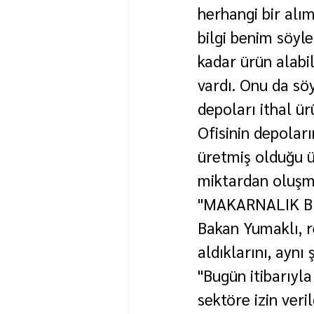
herhangi bir alım
bilgi benim söyle
kadar ürün alabi
vardı. Onu da sö
depoları ithal ür
Ofisinin depoları
üretmiş olduğu ü
miktardan oluşm
"MAKARNALIK BU
Bakan Yumaklı, re
aldıklarını, aynı 
"Bugün itibarıyla
sektöre izin ver