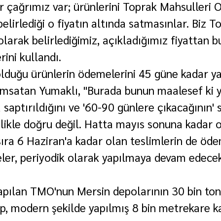
ir çağrımız var; ürünlerini Toprak Mahsulleri Of
elirlediği o fiyatın altında satmasınlar. Biz T
olarak belirlediğimiz, açıkladığımız fiyattan b
rini kullandı.
duğu ürünlerin ödemelerini 45 güne kadar ya
nımsatan Yumaklı, "Burada bunun maalesef ki y
 saptırıldığını ve '60-90 günlere çıkacağının' s
likle doğru değil. Hatta mayıs sonuna kadar o
sıra 6 Haziran'a kadar olan teslimlerin de öde
ler, periyodik olarak yapılmaya devam edecek.
yapılan TMO'nun Mersin depolarının 30 bin to
ip, modern şekilde yapılmış 8 bin metrekare ka