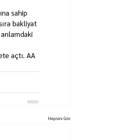
na sahip 
ıra bakliyat 
 anlamdaki 
te açtı. AA
Hepsini Gör