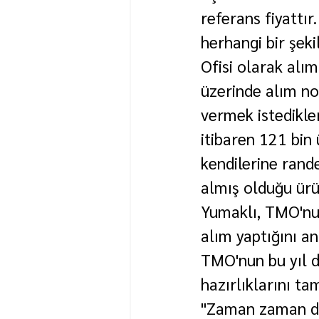
referans fiyattır.
herhangi bir şek
Ofisi olarak alım
üzerinde alım no
vermek istedikle
itibaren 121 bin 
kendilerine rande
almış olduğu ürü
Yumaklı, TMO'nun
alım yaptığını an
TMO'nun bu yıl da
hazırlıklarını t
"Zaman zaman duy