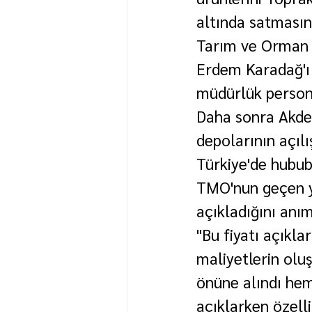
altında satmasınl
Tarım ve Orman 
Erdem Karadağ'ı 
müdürlük persone
Daha sonra Akden
depolarının açıl
Türkiye'de hubub
TMO'nun geçen yıl
açıkladığını anı
"Bu fiyatı açıkla
maliyetlerin olu
önüne alındı hem 
açıklarken özelli