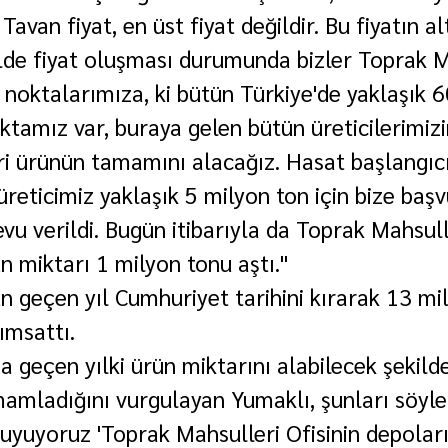
 Tavan fiyat, en üst fiyat değildir. Bu fiyatın al
ilde fiyat oluşması durumunda bizler Toprak M
 noktalarımıza, ki bütün Türkiye'de yaklaşık 6
ktamız var, buraya gelen bütün üreticilerimizi
ri ürünün tamamını alacağız. Hasat başlangıc
üreticimiz yaklaşık 5 milyon ton için bize başv
vu verildi. Bugün itibarıyla da Toprak Mahsulle
n miktarı 1 milyon tonu aştı."
 geçen yıl Cumhuriyet tarihini kırarak 13 mil
ımsattı.
 geçen yılki ürün miktarını alabilecek şekild
amamladığını vurgulayan Yumaklı, şunları söyle
uyoruz 'Toprak Mahsulleri Ofisinin depoları