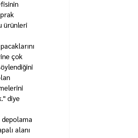
isinin 
oprak 
u ürünleri 
pacaklarını 
ine çok 
öylendiğini 
lan 
melerini 
" diye 
n depolama 
palı alanı 