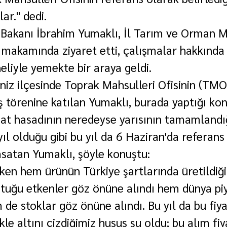
ar." dedi.
Bakanı İbrahim Yumaklı, İl Tarım ve Orman 
makamında ziyaret etti, çalışmalar hakkında bi
liyle yemekte bir araya geldi.
iz ilçesinde Toprak Mahsulleri Ofisinin (TMO)
ış törenine katılan Yumaklı, burada yaptığı ko
at hasadının neredeyse yarısının tamamlandığ
 olduğu gibi bu yıl da 6 Haziran'da referans f
msatan Yumaklı, şöyle konuştu:
rken hem ürünün Türkiye şartlarında üretildiği
ştuğu etkenler göz önüne alındı hem dünya piy
de stoklar göz önüne alındı. Bu yıl da bu fiya
kle altını çizdiğimiz husus şu oldu; bu alım fiya