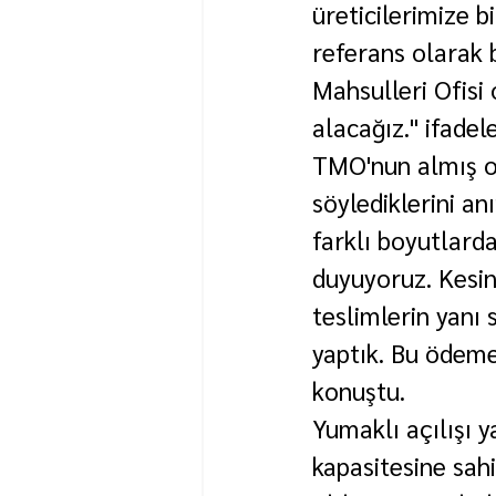
üreticilerimize b
referans olarak b
Mahsulleri Ofisi 
alacağız." ifadele
TMO'nun almış ol
söylediklerini a
farklı boyutlarda
duyuyoruz. Kesin
teslimlerin yanı 
yaptık. Bu ödeme
konuştu.
Yumaklı açılışı 
kapasitesine sah