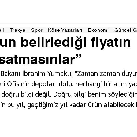
em 2024
2 dakikada okunur
eli
Trakya
Spor
Köşe Yazarları
Ekonomi
Güncel 
n belirlediği fiyatın
 satmasınlar”
Bakanı İbrahim Yumaklı; "Zaman zaman duyu
i Ofisinin depoları dolu, herhangi bir alım ya
i doğru bilgi değil. Doğru bilgi benim söylediğ
in bu yıl, geçtiğimiz yıl kadar ürün alabilecek 