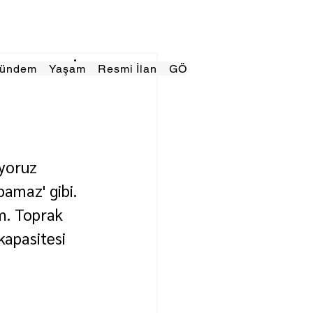
Gündem
Yaşam
Resmi İlan
GÖRÜNÜMTV
E GAZE
yoruz 
pamaz' gibi. 
im. Toprak 
kapasitesi 