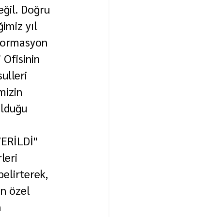
eğil. Doğru 
imiz yıl 
nformasyon 
Ofisinin 
ulleri 
mizin 
olduğu 
ERİLDİ"
leri 
belirterek, 
n özel 
 