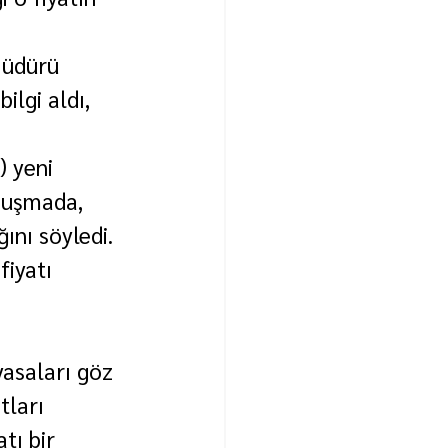
Müdürü 
lgi aldı, 
 yeni 
nuşmada, 
ını söyledi.
iyatı 
 
asaları göz 
tları 
tı bir 