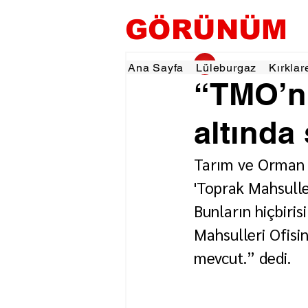
GÖRÜNÜM
gorunumhaber
1 T
Ana Sayfa
Lüleburgaz
Kırklar
“TMO’nu
altında
Tarım ve Orman 
'Toprak Mahsuller
Bunların hiçbiris
Mahsulleri Ofisin
mevcut.” dedi.