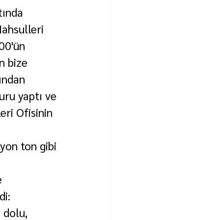
tında 
ahsulleri 
00'ün 
n bize 
ından 
uru yaptı ve 
ri Ofisinin 
yon ton gibi 
e 
di:
 dolu, 