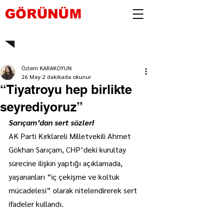
GÖRÜNÜM
Özlem KARAKOYUN
26 May
2 dakikada okunur
“Tiyatroyu hep birlikte
seyrediyoruz”
Sarıçam’dan sert sözler!
AK Parti Kırklareli Milletvekili Ahmet 
Gökhan Sarıçam, CHP’deki kurultay 
sürecine ilişkin yaptığı açıklamada, 
yaşananları “iç çekişme ve koltuk 
mücadelesi” olarak nitelendirerek sert 
ifadeler kullandı.