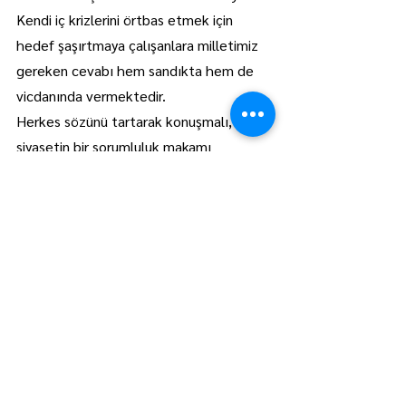
Kendi iç krizlerini örtbas etmek için 
hedef şaşırtmaya çalışanlara milletimiz 
gereken cevabı hem sandıkta hem de 
vicdanında vermektedir.
Herkes sözünü tartarak konuşmalı, 
siyasetin bir sorumluluk makamı 
olduğunu unutmamalıdır. Kendi iç 
hesaplaşmalarının faturasını başkalarına 
kesmeye kalkmasınlar. Türkiye’nin 
gündemi polemik değil; hizmettir, 
yatırımdır, eser siyasetidir ve güçlü 
Türkiye hedefidir.”
Lüleburgaz
Manşet