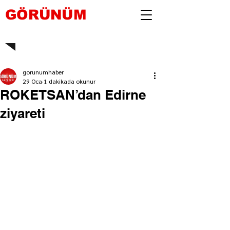
GÖRÜNÜM
gorunumhaber
29 Oca
1 dakikada okunur
ROKETSAN’dan Edirne
ziyareti