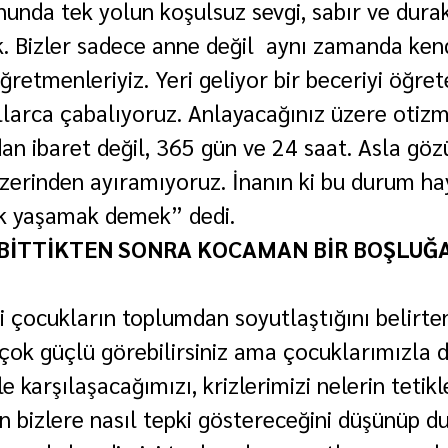
unda tek yolun koşulsuz sevgi, sabır ve durak
. Bizler sadece anne değil  aynı zamanda kend
retmenleriyiz. Yeri geliyor bir beceriyi öğret
llarca çabalıyoruz. Anlayacağınız üzere otizm 
an ibaret değil, 365 gün ve 24 saat. Asla gö
zerinden ayıramıyoruz. İnanın ki bu durum ha
ilik yaşamak demek” dedi.
BİTTİKTEN SONRA KOCAMAN BİR BOŞLUĞA
i çocukların toplumdan soyutlaştığını belirten
 çok güçlü görebilirsiniz ama çocuklarımızla d
le karşılaşacağımızı, krizlerimizi nelerin tetikl
in bizlere nasıl tepki göstereceğini düşünüp d