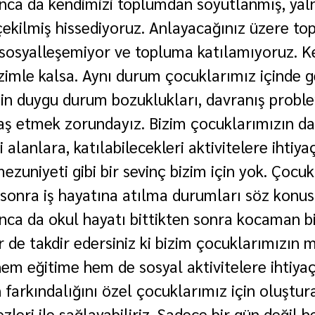
ca da kendimizi toplumdan soyutlanmış, yaln
ekilmiş hissediyoruz. Anlayacağınız üzere to
bi sosyalleşemiyor ve topluma katılamıyoruz. K
imle kalsa. Aynı durum çocuklarımız içinde g
çin duygu durum bozuklukları, davranış problem
aş etmek zorundayız. Bizim çocuklarımızın da
alanlara, katılabilecekleri aktivitelere ihtiyaç
zuniyeti gibi bir sevinç bizim için yok. Çocuk
onra iş hayatına atılma durumları söz konusu
ca da okul hayatı bittikten sonra kocaman bi
r de takdir edersiniz ki bizim çocuklarımızın 
em eğitime hem de sosyal aktivitelere ihtiyaçl
 farkındalığını özel çocuklarımız için oluştur
leri ile sağlayabiliriz. Sadece bir gün değil h