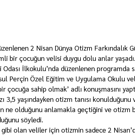
üzenlenen 2 Nisan Dünya Otizm Farkındalık G
mli bir çocuğun velisi duygu dolu anlar yaşadı
i Odası İlkokulu’nda düzenlenen programda s
ul Perçin Özel Eğitim ve Uygulama Okulu vel
 bir çocuğa sahip olmak’ adlı konuşmasını yapt
ızı 3,5 yaşındayken otizm tanısı konulduğunu v
in ne olduğunu anlamakla geçtiğini ve otizm bi
lduğunu söyledi. 
i gibi olan veliler için otizmin sadece 2 Nisan’