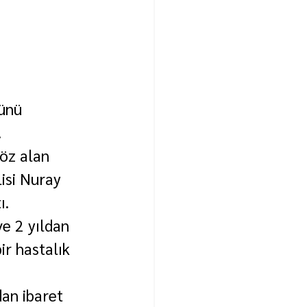
ünü 
.
öz alan 
isi Nuray 
ı.
e 2 yıldan 
r hastalık 
dan ibaret 