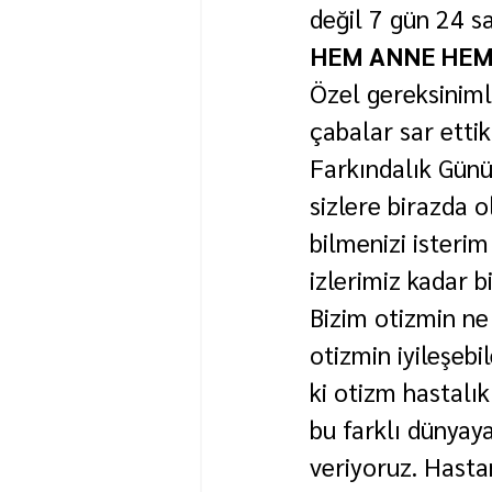
değil 7 gün 24 sa
HEM ANNE HEM
Özel gereksinimli
çabalar sar ettik
Farkındalık Günü.
sizlere birazda o
bilmenizi isteri
izlerimiz kadar b
Bizim otizmin ne
otizmin iyileşeb
ki otizm hastalık
bu farklı dünyaya
veriyoruz. Hastan