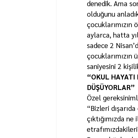
denedik. Ama son
olduğunu anladık
çocuklarımızın öğ
aylarca, hatta yı
sadece 2 Nisan’d
çocuklarımızın ü
saniyesini 2 kiş
“OKUL HAYATI 
DÜŞÜYORLAR”
Özel gereksiniml
“Bizleri dışarıda
çıktığımızda ne i
etrafımızdakiler