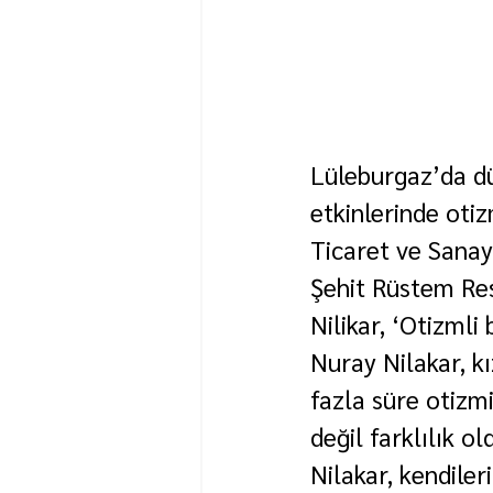
Lüleburgaz’da d
etkinlerinde otiz
Ticaret ve Sanay
Şehit Rüstem Res
Nilikar, ‘Otizmli
Nuray Nilakar, k
fazla süre otizm
değil farklılık o
Nilakar, kendiler