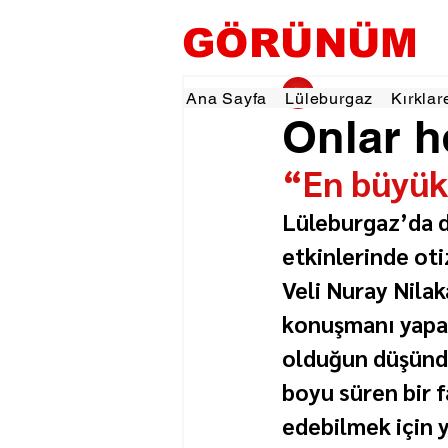
GÖRÜNÜM
gorunumhaber
3 Ni
Ana Sayfa
Lüleburgaz
Kırklar
Onlar 
“En büyük 
Lüleburgaz’da d
etkinlerinde oti
Veli Nuray Nilak
konuşmanı yapar
olduğun düşündü
boyu süren bir f
edebilmek için y