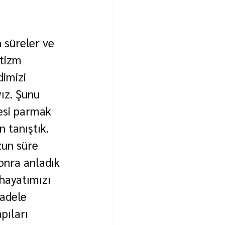
 süreler ve 
Otizm 
dimizi 
ız. Şunu 
esi parmak 
 tanıştık. 
zun süre 
onra anladık 
 hayatımızı 
cadele 
pıları 