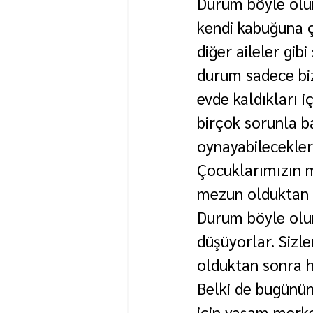
Durum böyle olun
kendi kabuğuna ç
diğer aileler gi
durum sadece biz
evde kaldıkları i
birçok sorunla b
oynayabilecekleri 
Çocuklarımızın me
mezun olduktan s
Durum böyle olun
düşüyorlar. Sizle
olduktan sonra h
Belki de bugünün
için yaşam merkez