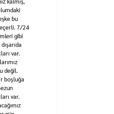
ız kalmış, 
plumdaki 
eşke bu 
eçerli. 7/24 
leri gibi 
 dışarıda 
ları var. 
larımız 
 değil. 
r boşluğa 
mezun 
arı var. 
acağımız 
er gün 