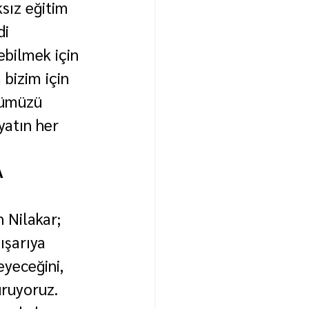
sız eğitim 
i 
ebilmek için 
bizim için 
zümüzü 
yatın her 
 
 Nilakar; 
ışarıya 
eyeceğini, 
uruyoruz. 