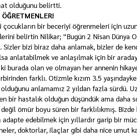
at olduğunu belirtti.
 ÖĞRETMENLER!
 çocukların bir beceriyi öğrenmeleri için uzun
lerini belirtin Nilikar; “Bugün 2 Nisan Dünya 
 Sizler bizi biraz daha anlamak, bizler de ken
lsa anlatabilmek ve anlaşılmak için bir araday
m ki burada olan ve olmayan her annenin hikay
irbirinden farklı. Otizmle kızım 3.5 yaşındayken
 olduğunu anlamamız 2 yıldan fazla sürdü. U
ilen bir hastalık olduğun düşündük ama daha s
 değil ömür boyu süren bir farklılıkmış. Bizde
 adapte edebilmek için yıllardır garip bir mü
eler, doktorlar, ilaçlar gibi daha nice umut ka