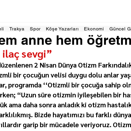
s 2024
2 dakikada okunur
eli
Trakya
Spor
Köşe Yazarları
Ekonomi
Güncel 
hem anne hem öğretm
ilaç sevgi”
üzenlenen 2 Nisan Dünya Otizm Farkındalı
zmli bir çocuğun velisi duygu dolu anlar yaş
ar, programda ‘‘Otizmli bir çocuğa sahip olm
ken; “Uzun süre otizmin iyileşebilen bir has
k ama daha sonra anladık ki otizm hastalık
arklılıkmış. Bizde hayatımızı bu farklı düny
ıllardır garip bir mücadele veriyoruz. Otizm 