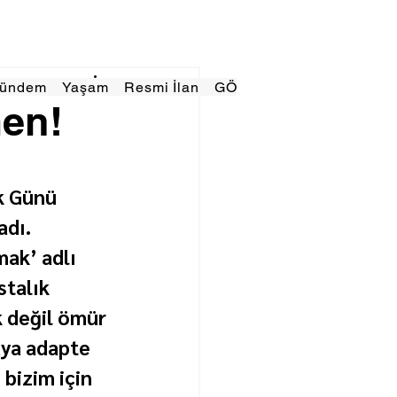
Gündem
Yaşam
Resmi İlan
GÖRÜNÜMTV
E GAZE
en!
k Günü 
adı.
ak’ adlı 
talık 
 değil ömür 
aya adapte 
bizim için 