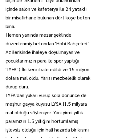
biçimde 'Akademi ' diye adlandırılan 
içinde salon ve kafeterya ile 24 yataklı 
bir misafirhane bulunan dört köşe beton 
bina.
Hemen yanında mezar şeklinde 
düzenlenmiş betondan 'Hobi Bahçeleri '
Az ilerisinde ihaleye doyulmayan ve 
çocuklarımızın para ile spor yaptığı 
'LYFA' ( İki kere ihale edildi ve 15 milyon 
dolara mal oldu. Yarısı mezbelelik olarak 
durup duru.
LYFA'dan yukarı vurup sola dönünce de 
meşhur gayya kuyusu LYSA !1.5 milyara 
mal olduğu söyleniyor. Yani yirmi yıllık 
paramızın 1.5 yıllığını hortumlamış 
işlevsiz olduğu için hali hazırda bir kısmı 