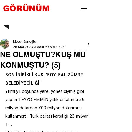
GÖRÜNÜM
Mesut Sarıoğlu
28 Mar 2024
3 dakikada okunur
NE OLMUŞTU?KUŞ MU
KONMUŞTU? (5)
SON İBİBİKLİ KUŞ; 'SOY-SAL ZÜMRE 
BELEDİYECİLİĞİ '
Yirmi yıl boyunca yerel yöneticiymiş gibi 
yapan TEYYO EMMİN yıllık ortalama 35 
milyon dolardan 700 milyon dolarımızı 
kullanmıştı. Türk parası karşılığı 23 milyar 
TL.