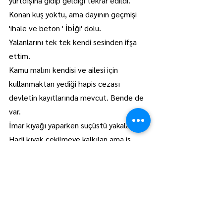
yurtdışına gidip geldiği tekrar edildi.
Konan kuş yoktu, ama dayının geçmişi 
'ihale ve beton ' İbİği' dolu.
Yalanlarını tek tek kendi sesinden ifşa 
ettim.
Kamu malını kendisi ve ailesi için 
kullanmaktan yediği hapis cezası 
devletin kayıtlarında mevcut. Bende de 
var.
İmar kıyağı yaparken suçüstü yakalandı. 
Hadi kıyak çekilmeye kalkılan ama iş 
üstünde yakalanan parselleri de 
vereyim;341 Ada 24-25-33-34-35 İstiklal 
Mahallesi.
Sosyal belediyecilikten ve halktan bir 
haber ZÜMRESİNİN başkanı arkadaşın 