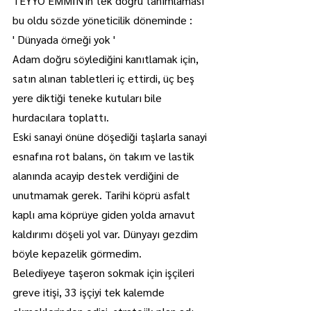
TEYYO EMMİN'in tek doğru tanımlaması 
bu oldu sözde yöneticilik döneminde :
' Dünyada örneği yok '
Adam doğru söylediğini kanıtlamak için, 
satın alınan tabletleri iç ettirdi, üç beş 
yere diktiği teneke kutuları bile 
hurdacılara toplattı.
Eski sanayi önüne döşediği taşlarla sanayi 
esnafına rot balans, ön takım ve lastik 
alanında acayip destek verdiğini de 
unutmamak gerek. Tarihi köprü asfalt 
kaplı ama köprüye giden yolda arnavut 
kaldırımı döşeli yol var. Dünyayı gezdim 
böyle kepazelik görmedim.
Belediyeye taşeron sokmak için işçileri 
greve itişi, 33 işçiyi tek kalemde 