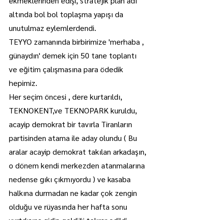
ekmeklerinden edişi, stratejik plan adı 
altında bol bol toplaşma yapışı da 
unutulmaz eylemlerdendi.
TEYYO zamanında birbirimize 'merhaba , 
günaydın' demek için 50 tane toplantı 
ve eğitim çalışmasına para ödedik 
hepimiz.
Her seçim öncesi , dere kurtarıldı, 
TEKNOKENT,ve TEKNOPARK kuruldu, 
acayip demokrat bir tavırla Tiranların 
partisinden atama ile aday olundu ( Bu 
aralar acayip demokrat takılan arkadaşın, 
o dönem kendi merkezden atanmalarına 
nedense gıkı çıkmıyordu ) ve kasaba 
halkına durmadan ne kadar çok zengin 
olduğu ve rüyasında her hafta sonu 