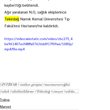
kaybettiği belirlendi.
Ağır yaralanan N.O, sağlık ekiplerince 
Tekirdağ
 Namık Kemal Üniversitesi Tıp 
Fakültesi Hastanesi'ne kaldırıldı.
https://video.wixstatic.com/video/cbc275_4
be961407ecf48ffa07636dd917f09ae/1080p/
mp4/file.mp4
#İNTİHAR # intihar girişimi #marmaraereğlisi
#silah #silahlaöldürme #Tekirdağ #cinayet #ailekatliamı
Trakya
Manşet