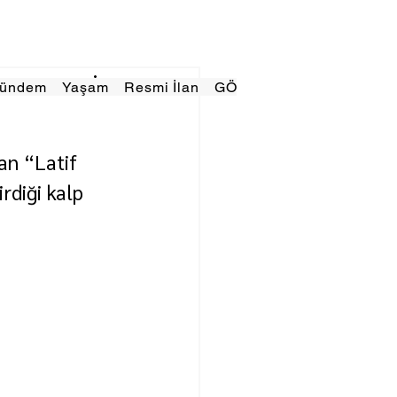
Gündem
Yaşam
Resmi İlan
GÖRÜNÜMTV
E GAZE
an “Latif 
rdiği kalp 