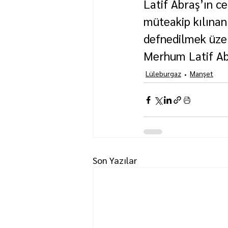
Latif Abraş’ın c
müteakip kılına
defnedilmek üzer
Merhum Latif Abr
Lüleburgaz
Manşet
Son Yazılar