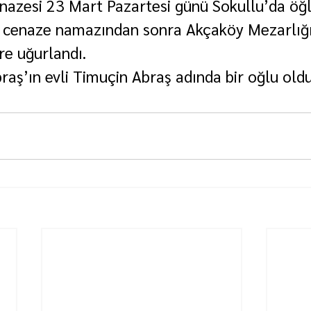
enazesi 23 Mart Pazartesi günü Sokullu’da öğ
n cenaze namazından sonra Akçaköy Mezarlığı
e uğurlandı.
aş’ın evli Timuçin Abraş adında bir oğlu oldu