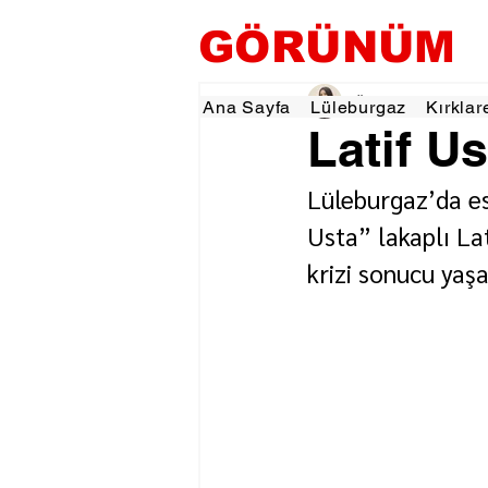
GÖRÜNÜM
Özlem KARAKOYUN
Ana Sayfa
Lüleburgaz
Kırklar
Latif Us
Lüleburgaz’da esk
Usta” lakaplı La
krizi sonucu yaşa