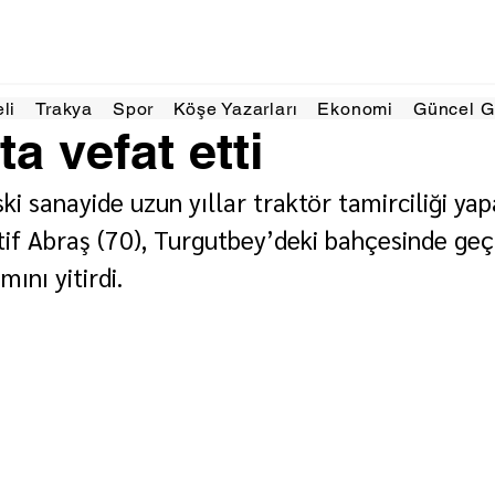
24 Mar
1 dakikada okunur
eli
Trakya
Spor
Köşe Yazarları
Ekonomi
Güncel 
ta vefat etti
i sanayide uzun yıllar traktör tamirciliği yap
tif Abraş (70), Turgutbey’deki bahçesinde geçi
mını yitirdi.