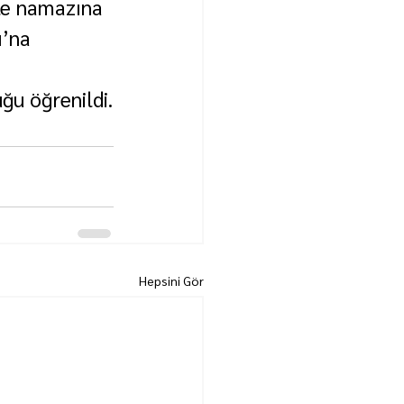
le namazına 
’na 
ğu öğrenildi.
Hepsini Gör