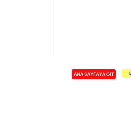
ANA SAYFAYA GİT
Künye
Murat Gerenli istifa etti!