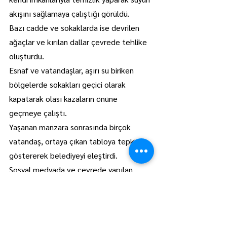
akışını sağlamaya çalıştığı görüldü.
Bazı cadde ve sokaklarda ise devrilen 
ağaçlar ve kırılan dallar çevrede tehlike 
oluşturdu.
Esnaf ve vatandaşlar, aşırı su biriken 
bölgelerde sokakları geçici olarak 
kapatarak olası kazaların önüne 
geçmeye çalıştı.
Yaşanan manzara sonrasında birçok 
vatandaş, ortaya çıkan tabloya tepki 
göstererek belediyeyi eleştirdi.
Sosyal medyada ve çevrede yapılan 
yorumlarda, “Lüleburgaz değil Venedik” 
ifadeleri öne çıktı.
Lüleburgaz
Manşet