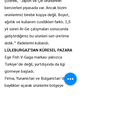
çizerek, “Japon ve Çin ürünlerinin 
benzerleri piyasada var. Ancak bizim 
ürünlerimiz birebir kopya değil. Boyut, 
ağırlık ve kullanım özellikleri farklı. 1,5 
yıl süren Ar-Ge çalışmaları sonucunda 
geliştirdiğimiz bu ürünleri seri üretime 
aldık.” ifadelerini kullandı.
LÜLEBURGAZ'DAN KÜRESEL PAZARA
Ege Fish V-Gaga markası yalnızca 
Türkiye’de değil, yurtdışında da ilgi 
görmeye başladı.
Firma, Yunanistan ve Bulgaristan’da 
bayilikler açarak ürünlerini bölgeye 
ulaştırıyor.
Balıkçılık tutkunlarının gözdesi haline 
gelen ürünleriyle Topaloğlu çifti, 