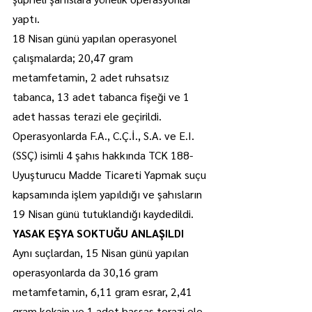
yaptı.
18 Nisan günü yapılan operasyonel 
çalışmalarda; 20,47 gram 
metamfetamin, 2 adet ruhsatsız 
tabanca, 13 adet tabanca fişeği ve 1 
adet hassas terazi ele geçirildi.
Operasyonlarda F.A., C.Ç.İ., S.A. ve E.I. 
(SSÇ) isimli 4 şahıs hakkında TCK 188-
Uyuşturucu Madde Ticareti Yapmak suçu 
kapsamında işlem yapıldığı ve şahısların 
19 Nisan günü tutuklandığı kaydedildi.
YASAK EŞYA SOKTUĞU ANLAŞILDI
Aynı suçlardan, 15 Nisan günü yapılan 
operasyonlarda da 30,16 gram 
metamfetamin, 6,11 gram esrar, 2,41 
gram kokain ve 1 adet hassas terazi ele 