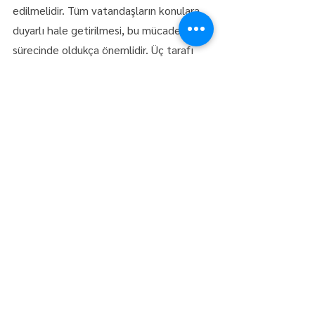
edilmelidir. Tüm vatandaşların konulara 
duyarlı hale getirilmesi, bu mücadele 
sürecinde oldukça önemlidir. Üç tarafı 
denizlerle çevrili, her bölgesi ayrı 
özelliklere sahip ülkemizin kaderi 
kuraklık ve çölleşme olmamalıdır. 
Ülkemizin geleceği tarım ve tarıma 
dayalı sanayidedir."
kuraklık
Yaşam
Hepsini Gör
Son Yazılar