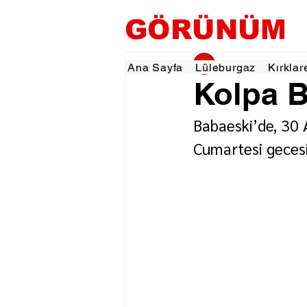
GÖRÜNÜM
gorunumhaber
5 Ey
Ana Sayfa
Lüleburgaz
Kırklar
Kolpa B
Babaeski’de, 30 
Cumartesi gecesi