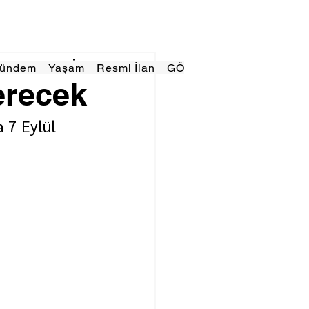
Gündem
Yaşam
Resmi İlan
GÖRÜNÜMTV
E GAZE
erecek
 7 Eylül 