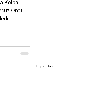
a Kolpa 
ündüz Onat 
edi.
Hepsini Gör