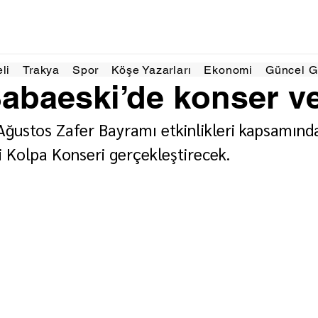
l 2024
1 dakikada okunur
eli
Trakya
Spor
Köşe Yazarları
Ekonomi
Güncel 
abaeski’de konser v
Ağustos Zafer Bayramı etkinlikleri kapsamında
 Kolpa Konseri gerçekleştirecek.