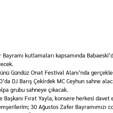
r Bayramı kutlamaları kapsamında Babaeski’d
recek.
günü Gündüz Onat Festival Alanı’nda gerçekleş
0’da DJ Barış Çekirdek MC Ceyhun sahne alac
olpa grubu sahneye çıkacak.
e Başkanı Fırat Yayla, konsere herkesi davet e
hemşerilerim; 30 Ağustos Zafer Bayramımızı c