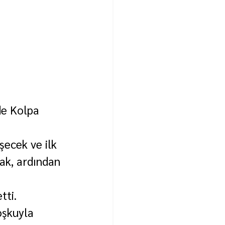
e Kolpa 
ecek ve ilk 
ak, ardından 
tti.
oşkuyla 