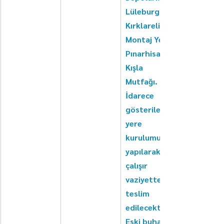
Lüleburgaz/
Kırklareli. 
Montaj Yeri: 
Pınarhisar 
Kışla 
Mutfağı. 
İdarece 
gösterilen 
yere 
kurulumu 
yapılarak 
çalışır 
vaziyette 
teslim 
edilecektir. 
Eski buharlı 