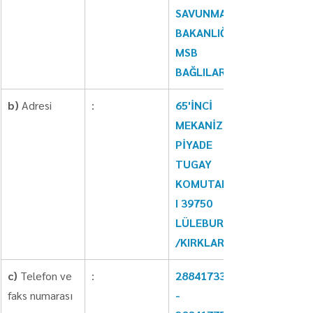
SAVUNMA 
BAKANLIĞI 
MSB 
BAĞLILARI
b)
 Adresi
:
65'İNCİ 
MEKANİZE 
PİYADE 
TUGAY 
KOMUTANLIĞ
I 39750 
LÜLEBURGAZ
/KIRKLARELİ
c)
 Telefon ve 
:
2884173311 
faks numarası
- 