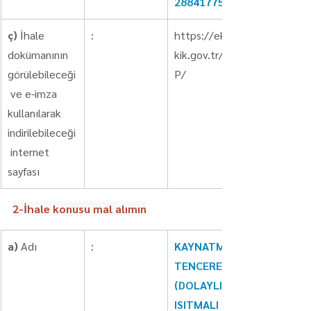
2884177515
ç)
 İhale 
:
https://ekap.
dokümanının 
kik.gov.tr/EKA
görülebileceği
P/
 ve e-imza 
kullanılarak 
indirilebileceği
 internet 
sayfası
2-İhale konusu mal alımın
a)
 Adı
:
KAYNATMA 
TENCERESİ 
(DOLAYLI 
ISITMALI 