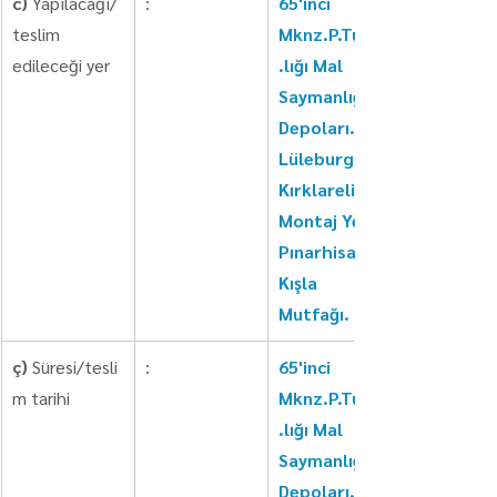
c)
 Yapılacağı/
:
65'inci 
teslim 
Mknz.P.Tug.K
edileceği yer
.lığı Mal 
Saymanlığı 
Depoları. 
Lüleburgaz/
Kırklareli. 
Montaj Yeri: 
Pınarhisar 
Kışla 
Mutfağı.
ç)
 Süresi/tesli
:
65'inci 
m tarihi
Mknz.P.Tug.K
.lığı Mal 
Saymanlığı 
Depoları. 