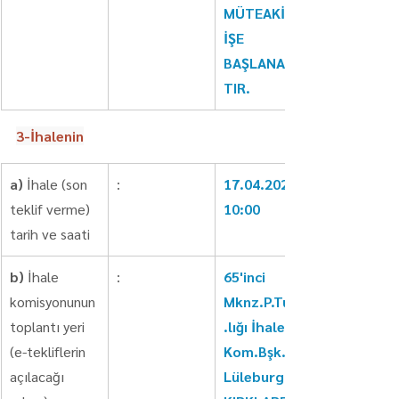
MÜTEAKİP 
İŞE 
BAŞLANACAK
TIR.
3-İhalenin
a)
 İhale (son 
:
17.04.2024 - 
teklif verme) 
10:00
tarih ve saati
b)
 İhale 
:
65'inci 
komisyonunun 
Mknz.P.Tug.K
toplantı yeri 
.lığı İhale 
(e-tekliflerin 
Kom.Bşk.lığı 
açılacağı 
Lüleburgaz/