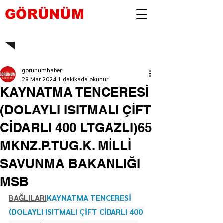
GÖRÜNÜM
gorunumhaber
29 Mar 2024
1 dakikada okunur
KAYNATMA TENCERESİ
(DOLAYLI ISITMALI ÇİFT
CİDARLI 400 LTGAZLI)65
MKNZ.P.TUG.K. MİLLİ
SAVUNMA BAKANLIĞI
MSB
BAĞLILARI
KAYNATMA TENCERESİ 
(DOLAYLI ISITMALI ÇİFT CİDARLI 400 