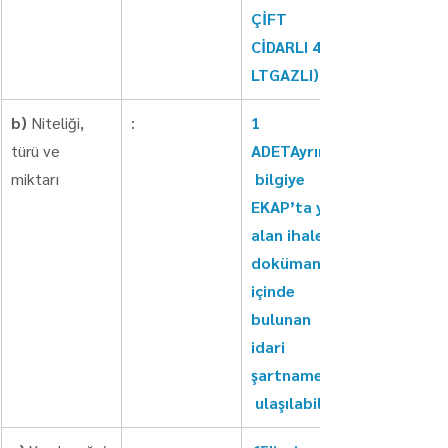
ÇİFT 
CİDARLI 400 
LTGAZLI)
b)
 Niteliği, 
:
1 
türü ve 
ADETAyrıntılı
miktarı
 bilgiye 
EKAP’ta yer 
alan ihale 
dokümanı 
içinde 
bulunan 
idari 
şartnameden
 ulaşılabilir.