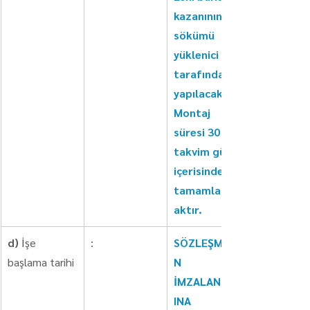
kazanının 
sökümü 
yüklenici 
tarafından 
yapılacaktır. 
Montaj 
süresi 30 
takvim günü 
içerisinde 
tamamlanac
aktır.
d)
 İşe 
:
SÖZLEŞMENİ
başlama tarihi
N 
İMZALANMAS
INA 