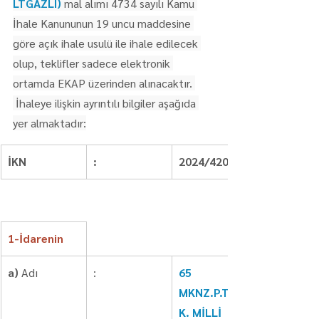
LTGAZLI)
 mal alımı 4734 sayılı Kamu 
İhale Kanununun 19 uncu maddesine 
göre açık ihale usulü ile ihale edilecek 
olup, teklifler sadece elektronik 
ortamda EKAP üzerinden alınacaktır. 
 İhaleye ilişkin ayrıntılı bilgiler aşağıda 
yer almaktadır:
İKN
:
2024/420236
1-İdarenin
a)
 Adı
:
65 
MKNZ.P.TUG.
K. MİLLİ 