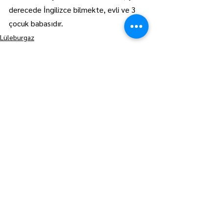
derecede İngilizce bilmekte, evli ve 3 
çocuk babasıdır. 
Lüleburgaz
Manşet
Hepsini Gör
Son Yazılar