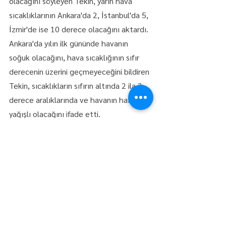
olacağını söyleyen Tekin, yarın hava 
sıcaklıklarının Ankara'da 2, İstanbul'da 5, 
İzmir'de ise 10 derece olacağını aktardı.
Ankara'da yılın ilk gününde havanın 
soğuk olacağını, hava sıcaklığının sıfır 
derecenin üzerini geçmeyeceğini bildiren 
Tekin, sıcaklıkların sıfırın altında 2 ila 3 
derece aralıklarında ve havanın hafif kar 
yağışlı olacağını ifade etti.
İstanbul'da yağışların karla karışık 
yağmur, yükseklerinde kar şeklinde 
olacağını duyuran Tekin, hava 
sıcaklığının 3 derece beklendiğini söyledi.
Tekin, İzmir'de ise yağışların ara 
vereceğini, parçalı, çok bulutlu bir hava 
hakim olacağını, hava sıcaklığının ise 7 