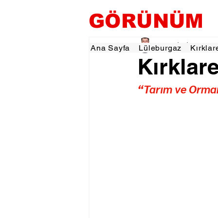
GÖRÜNÜM
Tevfik İŞÇİ
9 Ağu 20
Ana Sayfa
Lüleburgaz
Kırklar
Kırklare
“Tarım ve Orman