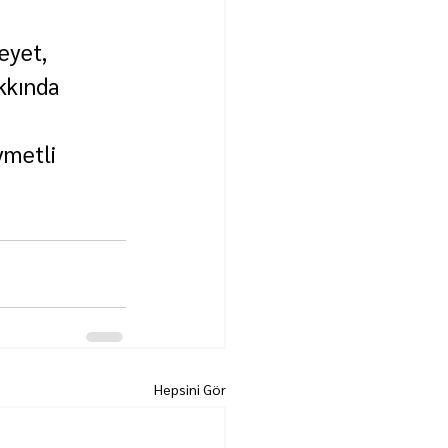
eyet, 
kkında 
ymetli 
Hepsini Gör