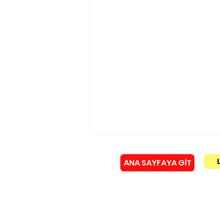
ANA SAYFAYA GİT
Murat Gerenli istifa etti!