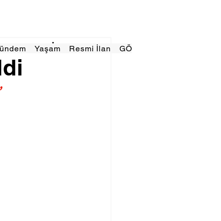
Gündem
Yaşam
Resmi İlan
GÖRÜNÜMTV
E GAZE
ldi
”