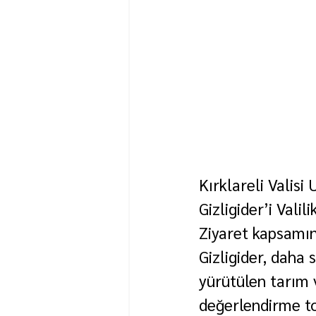
Kırklareli Valis
Gizligider’i Vali
Ziyaret kapsamın
Gizligider, daha 
yürütülen tarım v
değerlendirme to