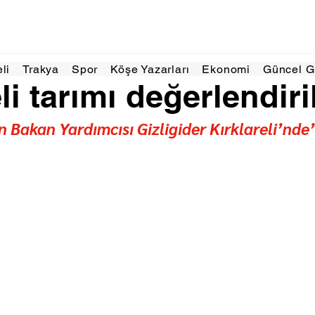
25
1 dakikada okunur
eli
Trakya
Spor
Köşe Yazarları
Ekonomi
Güncel 
li tarımı değerlendiri
 Bakan Yardımcısı Gizligider Kırklareli’nde