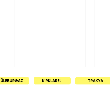
LÜLEBURGAZ
KIRKLARELİ
TRAKYA
CHP’de yeni dönem!