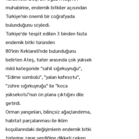
muhabirine, endemik bitkiler açısından 
Türkiye'nin önemli bir coğrafyada 
bulunduğunu söyledi.
Türkiye'de tespit edilen 3 binden fazla 
endemik bitki türünden 
80'inin Kırklareli'nde bulunduğunu 
belirten Ateş, türler arasında çok yüksek 
riskli kategoride "sahil sığırkuyruğu", 
"Edirne sümbülü", "yalan kafesotu", 
"zühre sığırkuyruğu" ile "koca 
yüksekotu"nun ön plana çıktığını dile 
getirdi.
Orman yangınları, bilinçsiz ağaçlandırma, 
habitat parçalanması ile iklim 
koşullarındaki değişimlerin endemik bitki 
türlerine zarar verdiğine dikkati çeken 