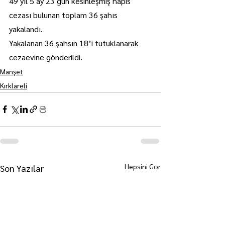
49 yıl 5 ay 23 gün kesinleşmiş hapis 
cezası bulunan toplam 36 şahıs 
yakalandı.
Yakalanan 36 şahsın 18’i tutuklanarak 
cezaevine gönderildi.
Manşet
Kırklareli
Hepsini Gör
Son Yazılar