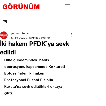
GÖRÜNÜM
gorunumhaber
31 Eki 2025
1 dakikada okunur
İki hakem PFDK’ya sevk
edildi
Ülke gündemindeki bahis 
operasyonu kapsamında Kırklareli 
Bölgesi’nden iki hakemin 
Profesyonel Futbol Disiplin 
Kurulu’na sevk edildikleri ortaya 
çıktı.