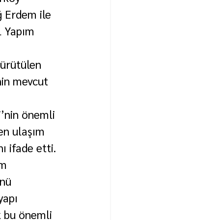
 Erdem ile 
l Yapım 
ürütülen 
nin mevcut 
’nin önemli 
en ulaşım 
 ifade etti.
ım 
nü 
yapı 
k bu önemli 