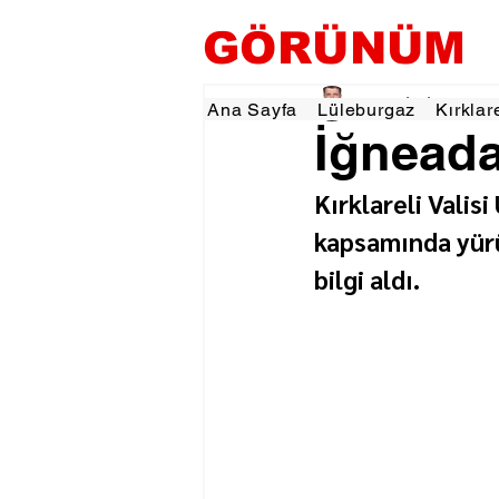
GÖRÜNÜM
Tevfik İŞÇİ
10 Haz
1
Ana Sayfa
Lüleburgaz
Kırklar
İğneada
Kırklareli Vali
kapsamında yürü
bilgi aldı.