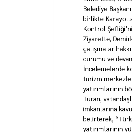
Belediye Başkanı
birlikte Karayol
Kontrol Şefliği’ni
Ziyarette, Demir
çalışmalar hakkın
durumu ve devam 
İncelemelerde ko
turizm merkezler
yatırımlarının bö
Turan, vatandaşla
imkanlarına kavu
belirterek, “Türk
yatırımlarının y