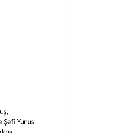
uş, 
e Şefi Yunus 
rköy 