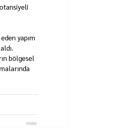
tansiyeli 
 eden yapım 
aldı.
rın bölgesel 
şmalarında 