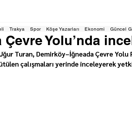
 dakikada okunur
eli
Trakya
Spor
Köşe Yazarları
Ekonomi
Güncel 
 Çevre Yolu’nda inc
si Uğur Turan, Demirköy–İğneada Çevre Yolu P
tülen çalışmaları yerinde inceleyerek yetki