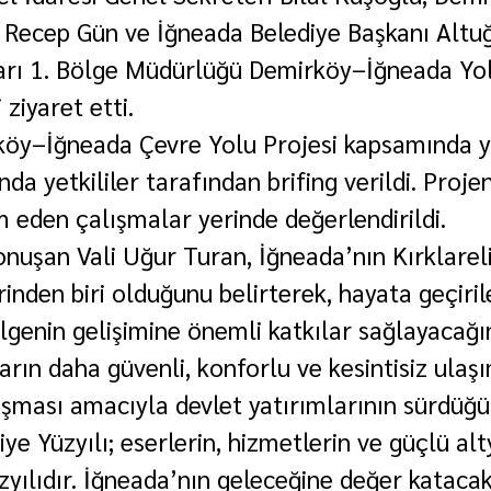
 Recep Gün ve İğneada Belediye Başkanı Altuğ
ları 1. Bölge Müdürlüğü Demirköy–İğneada Yo
 ziyaret etti.
köy–İğneada Çevre Yolu Projesi kapsamında y
da yetkililer tarafından brifing verildi. Proje
eden çalışmalar yerinde değerlendirildi.
nuşan Vali Uğur Turan, İğneada’nın Kırklareli
inden biri olduğunu belirterek, hayata geçiril
lgenin gelişimine önemli katkılar sağlayacağını
rın daha güvenli, konforlu ve kesintisiz ulaş
şması amacıyla devlet yatırımlarının sürdüğü
iye Yüzyılı; eserlerin, hizmetlerin ve güçlü alt
üzyılıdır. İğneada’nın geleceğine değer kataca