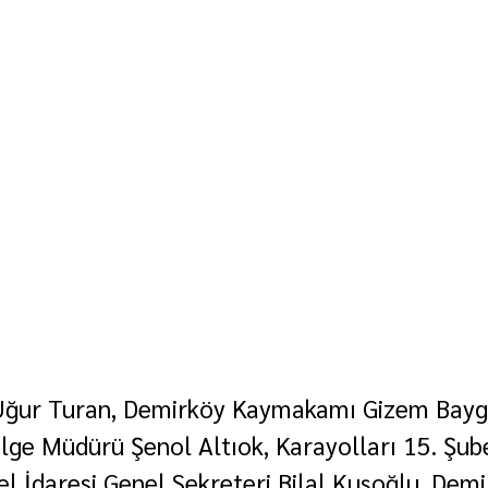
i Uğur Turan, Demirköy Kaymakamı Gizem Bayg
ölge Müdürü Şenol Altıok, Karayolları 15. Şub
el İdaresi Genel Sekreteri Bilal Kuşoğlu, Demi