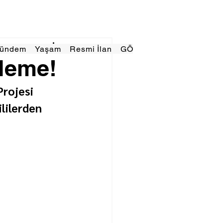
Gündem
Yaşam
Resmi İlan
GÖRÜNÜMTV
E GAZE
eleme!
rojesi 
lilerden 