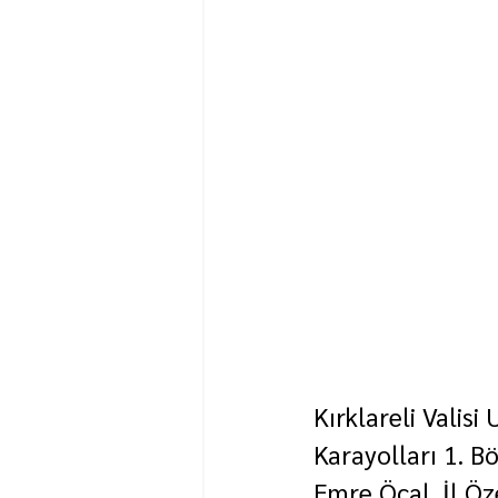
Kırklareli Valis
Karayolları 1. B
Emre Öcal, İl Öz