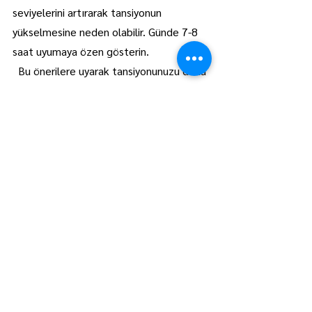
seviyelerini artırarak tansiyonun 
yükselmesine neden olabilir. Günde 7-8 
saat uyumaya özen gösterin.
  Bu önerilere uyarak tansiyonunuzu daha 
iyi kontrol edebilir ve sağlıklı bir yaşam 
sürdürebilirsiniz. Eğer tansiyonunuz sık 
sık yüksek çıkıyorsa mutlaka bir doktora 
danışmalısınız.
Lüleburgaz
Manşet