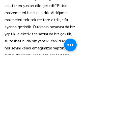
anlatırken şunları dile getirdi:“Bütün 
malzemeleri ikinci el aldık. Aldığımız 
makineleri tek tek restore ettik, sıfır 
ayarına getirdik. Dükkanın boyasını da biz 
yaptık, elektrik tesisatını da biz çektik, 
su tesisatını da biz yaptık. Yani dükkânın 
her şeyini kendi emeğimizle yaptık. Bu 
süreci de sosyal medyada parça parça 
paylaştık.”
Bugün PATPAT FOOD, 
Lüleburgaz Yıldırım Mahallesi Değirmen 
Caddesi No:22B adresinde, Atatürk 
Anadolu Lisesi yanında hizmet veriyor. 
İşletmede çorba çeşitleri, tost çeşitleri, 
Hollanda usulü patates olarak bilinen 
Çıtır Big, çıtır tavuk ürünleri, hotdog ve 