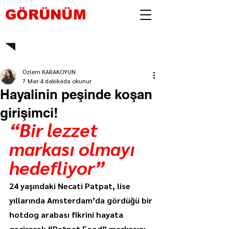
GÖRÜNÜM
Özlem KARAKOYUN
7 Mar
4 dakikada okunur
Hayalinin peşinde koşan
girişimci!
“Bir lezzet 
markası olmayı 
hedefliyor”
24 yaşındaki Necati Patpat, lise 
yıllarında Amsterdam’da gördüğü bir 
hotdog arabası fikrini hayata 
geçirerek “Patpat Food” markasını 