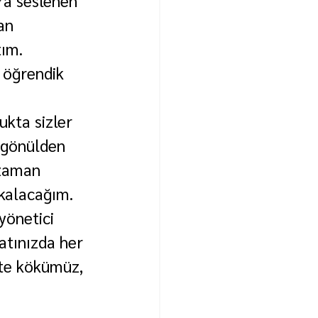
ra seslenen 
an 
ım. 
 öğrendik 
kta sizler 
 gönülden 
 zaman 
kalacağım. 
yönetici 
atınızda her 
şte kökümüz, 