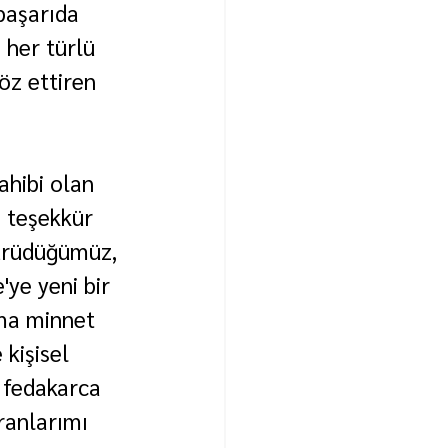
başarıda 
 her türlü 
öz ettiren 
ahibi olan 
 teşekkür 
yürüdüğümüz, 
'ye yeni bir 
ıma minnet 
kişisel 
a fedakarca 
ranlarımı 