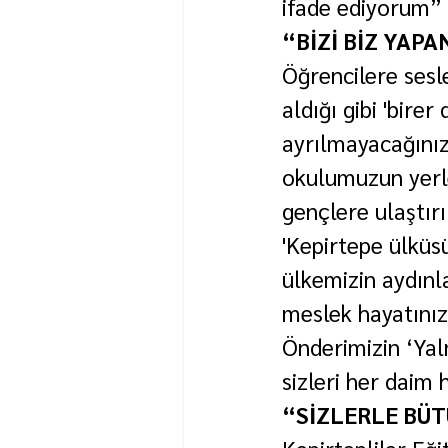
ifade ediyorum” i
“BİZİ BİZ YAPA
Öğrencilere ses
aldığı gibi 'bire
ayrılmayacağınız
okulumuzun yerle
gençlere ulaştır
'Kepirtepe ülküsü
ülkemizin aydınl
meslek hayatınız
Önderimizin ‘Yaln
sizleri her daim
“SİZLERLE BÜ