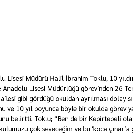
u Lisesi Müdürü Halil İbrahim Toklu, 10 yıldı
e Anadolu Lisesi Müdürlüğü görevinden 26 Te
u, ailesi gibi gördüğü okuldan ayrılması dolayısı
u ve 10 yıl boyunca böyle bir okulda görev yap
u belirtti. Toklu; “Ben de bir Kepirtepeli olar
okulumuzu çok seveceğim ve bu 'koca çınar’a 