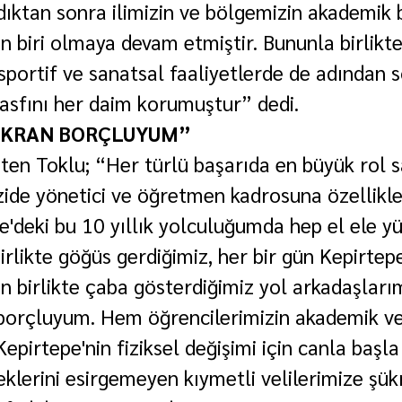
ıktan sonra ilimizin ve bölgemizin akademik 
n biri olmaya devam etmiştir. Bununla birlikte
 sportif ve sanatsal faaliyetlerde de adından s
vasfını her daim korumuştur” dedi.
ÜKRAN BORÇLUYUM”
eten Toklu; “Her türlü başarıda en büyük rol s
zide yönetici ve öğretmen kadrosuna özellikle
e'deki bu 10 yıllık yolculuğumda hep el ele 
rlikte göğüs gerdiğimiz, her bir gün Kepirtepe
in birlikte çaba gösterdiğimiz yol arkadaşlar
borçluyum. Hem öğrencilerimizin akademik ve 
epirtepe'nin fiziksel değişimi için canla başl
klerini esirgemeyen kıymetli velilerimize şük