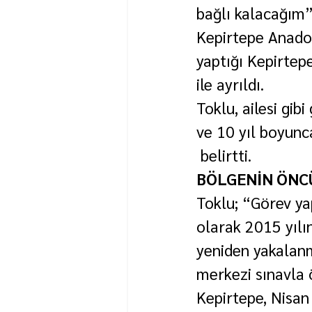
bağlı kalacağım”
Kepirtepe Anadol
yaptığı Kepirtep
ile ayrıldı.
Toklu, ailesi gi
ve 10 yıl boyunc
 belirtti.
BÖLGENİN ÖNC
Toklu; “Görev ya
olarak 2015 yılı
yeniden yakalanm
merkezi sınavla ö
Kepirtepe, Nisan