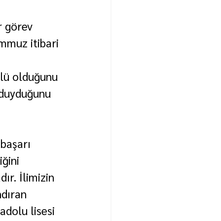
r görev 
mmuz itibari 
ülü olduğunu 
r duyduğunu 
başarı 
ğini 
r. İlimizin 
ndıran 
dolu lisesi 