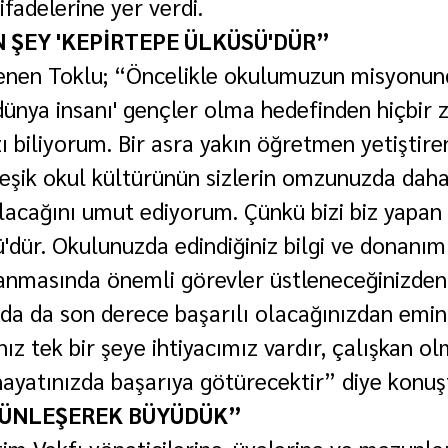
fadelerine yer verdi.
N ŞEY 'KEPİRTEPE ÜLKÜSÜ'DÜR”
lenen Toklu; “Öncelikle okulumuzun misyonun
r dünya insanı' gençler olma hedefinden hiçbir
ı biliyorum. Bir asra yakın öğretmen yetiştire
şik okul kültürünün sizlerin omzunuzda daha
ılacağını umut ediyorum. Çünkü bizi biz yapan 
'dür. Okulunuzda edindiğiniz bilgi ve donanım 
anmasında önemli görevler üstleneceğinizden,
da da son derece başarılı olacağınızdan emin
ız tek bir şeye ihtiyacımız vardır, çalışkan olm
 hayatınızda başarıya götürecektir” diye konuş
TÜNLEŞEREK BÜYÜDÜK”