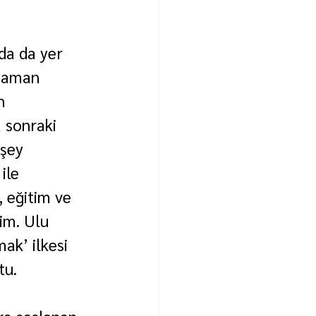
da da yer 
 zaman 
n 
 sonraki 
şey 
ile 
 eğitim ve 
im. Ulu 
ak’ ilkesi 
tu.