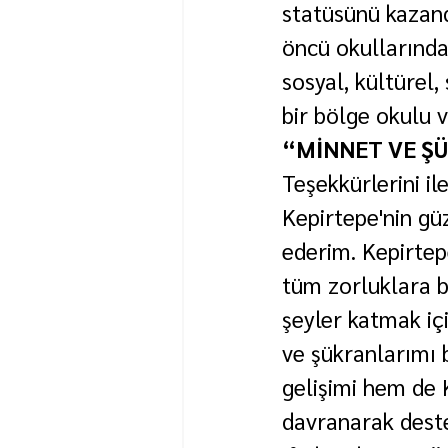
statüsünü kazand
öncü okullarında
sosyal, kültürel,
bir bölge okulu 
“MİNNET VE Ş
Teşekkürlerini il
Kepirtepe'nin gü
ederim. Kepirtep
tüm zorluklara bi
şeyler katmak iç
ve şükranlarımı 
gelişimi hem de K
davranarak deste