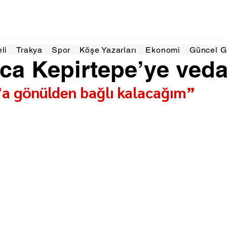
ğu 2024
2 dakikada okunur
eli
Trakya
Spor
Köşe Yazarları
Ekonomi
Güncel 
oca Kepirtepe’ye veda 
’a gönülden bağlı kalacağım”