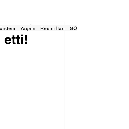
Gündem
Yaşam
Resmi İlan
GÖRÜNÜMTV
E GAZE
etti!