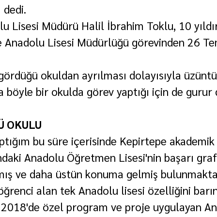
 dedi.
u Lisesi Müdürü Halil İbrahim Toklu, 10 yıldı
e Anadolu Lisesi Müdürlüğü görevinden 26 Te
bi gördüğü okuldan ayrılması dolayısıyla üzünt
a böyle bir okulda görev yaptığı için de guru
Ü OKULU
ptığım bu süre içerisinde Kepirtepe akademik 
ndaki Anadolu Öğretmen Lisesi'nin başarı grafi
ış ve daha üstün konuma gelmiş bulunmaktadı
ğrenci alan tek Anadolu lisesi özelliğini barı
 2018'de özel program ve proje uygulayan Ana