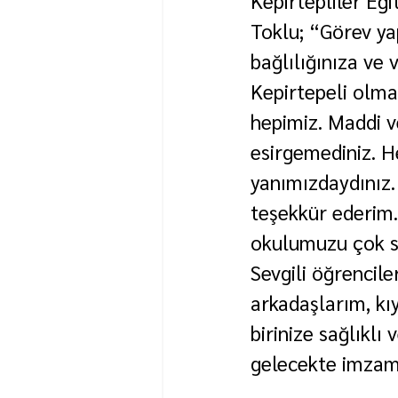
Kepirtepliler Eği
Toklu; “Görev yap
bağlılığınıza ve 
Kepirtepeli olma
hepimiz. Maddi v
esirgemediniz. H
yanımızdaydınız.
teşekkür ederim. 
okulumuzu çok se
Sevgili öğrencile
arkadaşlarım, kı
birinize sağlıklı
gelecekte imzamı