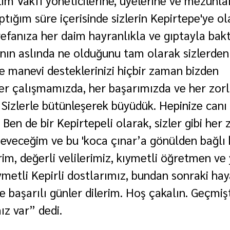
tim Vakfı yöneticilerine, üyelerine ve mezunla
tığım süre içerisinde sizlerin Kepirtepe'ye ol
vefanıza her daim hayranlıkla ve gıptayla bakt
nın aslında ne olduğunu tam olarak sizlerden
e manevi desteklerinizi hiçbir zaman bizden 
er çalışmamızda, her başarımızda ve her zorlu
 Sizlerle bütünleşerek büyüdük. Hepinize canı
Ben de bir Kepirtepeli olarak, sizler gibi her
veceğim ve bu 'koca çınar’a gönülden bağlı 
rim, değerli velilerimiz, kıymetli öğretmen ve 
ymetli Kepirli dostlarımız, bundan sonraki hay
 ve başarılı günler dilerim. Hoş çakalın. Geçmi
z var” dedi.