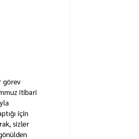
r görev 
mmuz itibari 
yla 
tığı için 
ak, sizler 
gönülden 