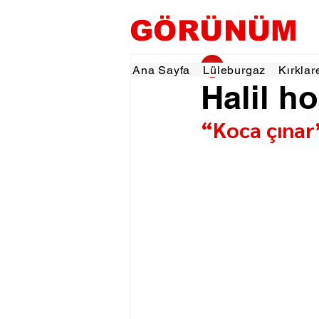
GÖRÜNÜM
gorunumhaber
6 A
Ana Sayfa
Lüleburgaz
Kırklar
Halil h
“Koca çınar