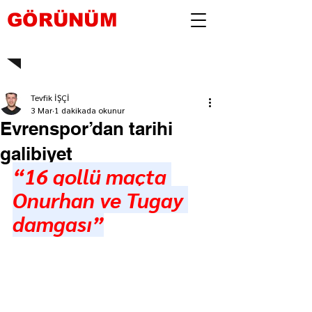
GÖRÜNÜM
Tevfik İŞÇİ
3 Mar
1 dakikada okunur
Evrenspor’dan tarihi
galibiyet
“16 gollü maçta 
Onurhan ve Tugay 
damgası”