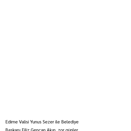
Edirne Valisi Yunus Sezer ile Belediye 
Başkanı Filiz Gencan Akın, zor günler 