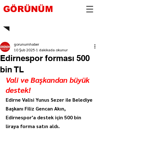
GÖRÜNÜM
gorunumhaber
10 Şub 2025
1 dakikada okunur
Edirnespor forması 500
bin TL
Vali ve Başkandan büyük 
destek!
Edirne Valisi Yunus Sezer ile Belediye 
Başkanı Filiz Gencan Akın, 
Edirnespor'a destek için 500 bin 
liraya forma satın aldı.