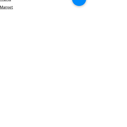
Manşet
Hepsini Gör
Son Yazılar