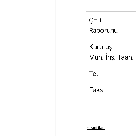
ÇED         
Raporunu            
Kuruluş          
Müh. İnş. Taah. S
Tel                     
Faks                   
resmi ilan