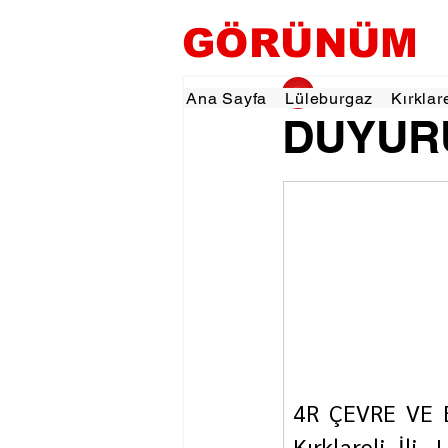
GÖRÜNÜM
gorunumhaber
25 
Ana Sayfa
Lüleburgaz
Kırklar
DUYUR
4R ÇEVRE VE EN
Kırklareli İli,