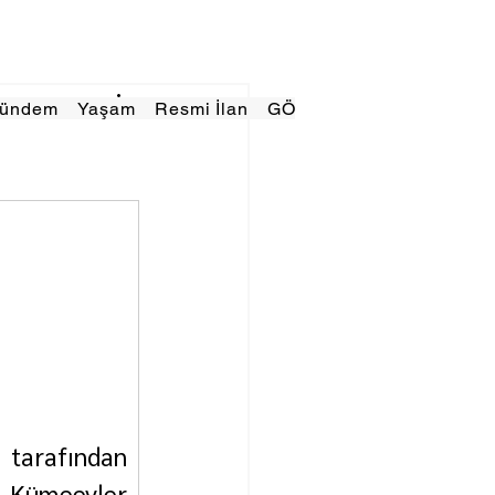
Gündem
Yaşam
Resmi İlan
GÖRÜNÜMTV
E GAZE
tarafından 
r Kümeevler 