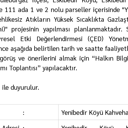
 111 ada 1 ve 2 nolu parseller içerisinde "Y
ehlikesiz Atıkların Yüksek Sıcaklıkta Gazlaştı
mi)" projesinin yapılması planlanmaktadır. 
resel Etki Değerlendirmesi (ÇED) Yönetme
e aşağıda belirtilen tarih ve saatte faaliyetle 
 görüş ve önerilerini almak için “Halkın Bilgil
mı Toplantısı” yapılacaktır.
 ile duyurulur.
           :
Yenibedir Köyü Kahveha
 Adresi  :
Yenibedir Köyü Kah