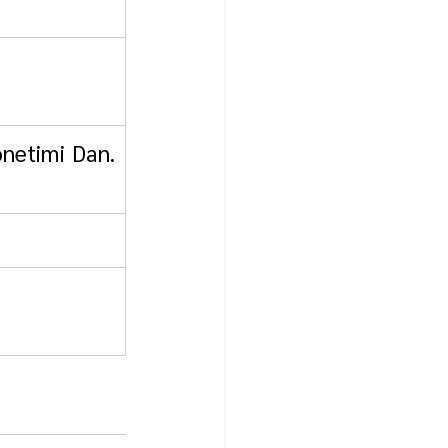
          
önetimi Dan. 