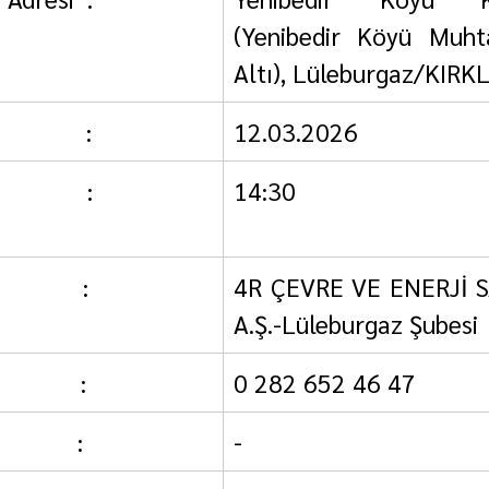
(Yenibedir Köyü Muhtar
Altı), Lüleburgaz/KIRK
          :
12.03.2026
          :
14:30
          :
4R ÇEVRE VE ENERJİ SA
A.Ş.-Lüleburgaz Şubesi
            :
0 282 652 46 47
           :
-