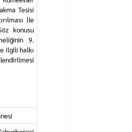
akma Tesisi 
rılması İle 
Söz konusu 
liğinin 9. 
ilgili halkı 
endirilmesi 
nesi
vehanesi 