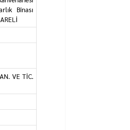
lık Binası 
LARELİ
N. VE TİC. 