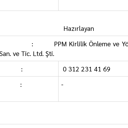
                                     
                                   Hazırlayan
                :          PPM Kirlilik Önleme ve Y
an. ve Tic. Ltd. Şti.
            :
 0 312 231 41 69
           :
-