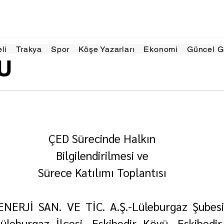
Şub
1 dakikada okunur
eli
Trakya
Spor
Köşe Yazarları
Ekonomi
Güncel 
U
ÇED Sürecinde Halkın
Bilgilendirilmesi ve
Sürece Katılımı Toplantısı
ERJİ SAN. VE TİC. A.Ş.-Lüleburgaz Şubesi 
 Lüleburgaz İlçesi, Eskibedir Köyü, Eskibedi