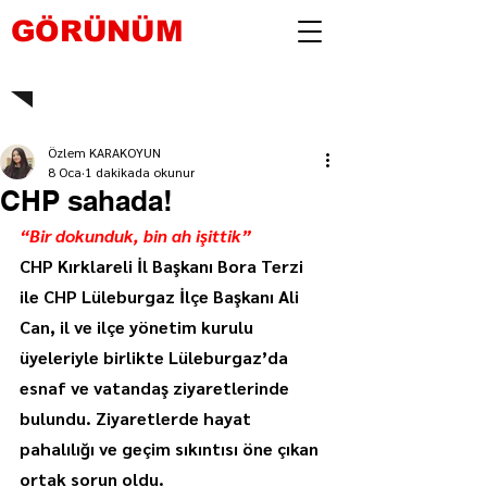
GÖRÜNÜM
Özlem KARAKOYUN
8 Oca
1 dakikada okunur
CHP sahada!
“Bir dokunduk, bin ah işittik”
CHP Kırklareli İl Başkanı Bora Terzi 
ile CHP Lüleburgaz İlçe Başkanı Ali 
Can, il ve ilçe yönetim kurulu 
üyeleriyle birlikte Lüleburgaz’da 
esnaf ve vatandaş ziyaretlerinde 
bulundu. Ziyaretlerde hayat 
pahalılığı ve geçim sıkıntısı öne çıkan 
ortak sorun oldu.