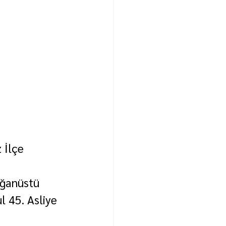
 İlçe 
ağanüstü 
l 45. Asliye 