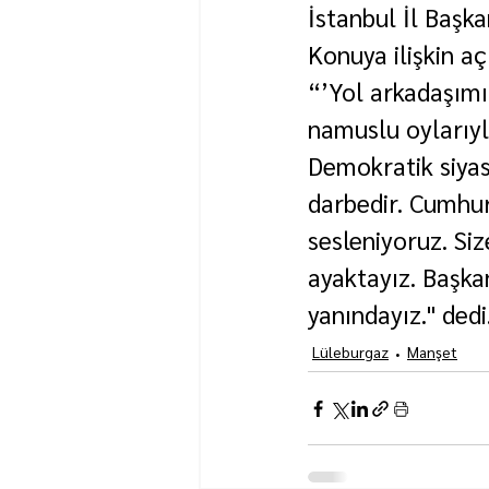
İstanbul İl Başk
Konuya ilişkin a
“’Yol arkadaşımı
namuslu oylarıyl
Demokratik siyase
darbedir. Cumhuri
sesleniyoruz. Si
ayaktayız. Başka
yanındayız.'' dedi
Lüleburgaz
Manşet