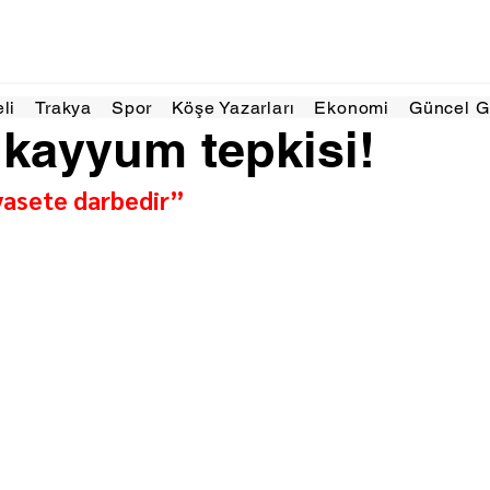
l 2025
1 dakikada okunur
eli
Trakya
Spor
Köşe Yazarları
Ekonomi
Güncel 
kayyum tepkisi!
yasete darbedir”