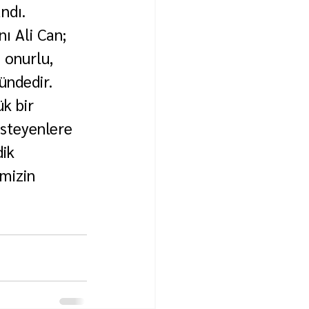
ndı.
ı Ali Can; 
 onurlu, 
ündedir. 
k bir 
isteyenlere 
ik 
mizin 