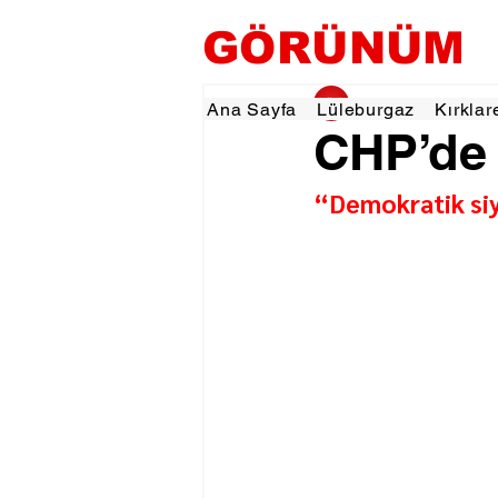
GÖRÜNÜM
gorunumhaber
4 Ey
Ana Sayfa
Lüleburgaz
Kırklar
CHP’de 
“Demokratik si