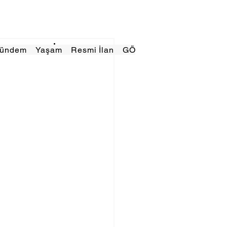
Gündem
Yaşam
Resmi İlan
GÖRÜNÜMTV
E GAZE