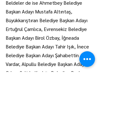
Beldeler de ise Ahmetbey Belediye 
Başkan Adayı Mustafa Altıntaş, 
Büyükkarıştıran Belediye Başkan Adayı 
Ertuğrul Çamlıca, Evrensekiz Belediye 
Başkan Adayı Birol Özbay, İğneada 
Belediye Başkan Adayı Tahir Işık, İnece 
Belediye Başkan Adayı Şahabettin 
Vardar, Alpullu Belediye Başkan Adayı 
Orhan Saltık, Kıyıköy Belediye Başkan 
Adayı İsmail Özen, Çakıllı Belediye 
Başkan Adayı Gökhan Karabulut, Kavaklı 
Belediye Başkan Adayı Ufuk İn, Üsküp 
Belediye Başkan Adayı Halil Çallı, 
Karahalil Belediye Başkan Adayı Aykut 
Yakut, Kaynarca Belediye Başkan Adayı 
Neşe Çevikbaş ve Büyükmandıra 