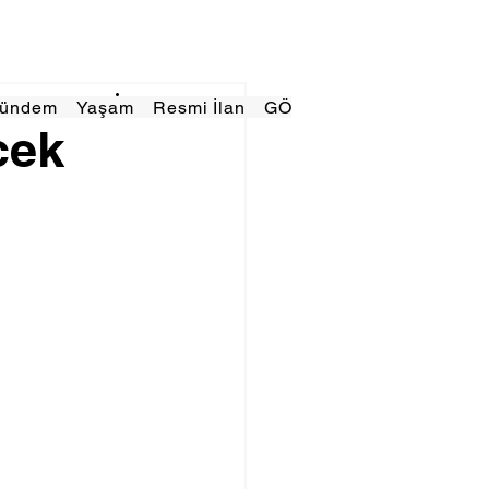
Gündem
Yaşam
Resmi İlan
GÖRÜNÜMTV
E GAZE
cek