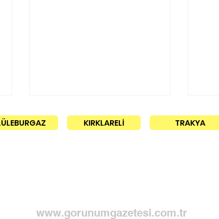
LÜLEBURGAZ
KIRKLARELİ
TRAKYA
30 l
İletişim
Ağaç kesimleri gündem
oldu!
www.gorunumgazetesi.com.tr