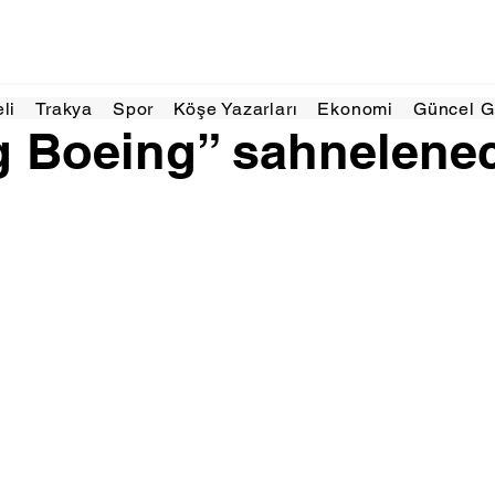
 dakikada okunur
eli
Trakya
Spor
Köşe Yazarları
Ekonomi
Güncel 
g Boeing” sahnelene