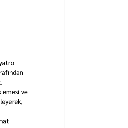
yatro 
rafından 
.
işlemesi ve 
leyerek, 
nat 