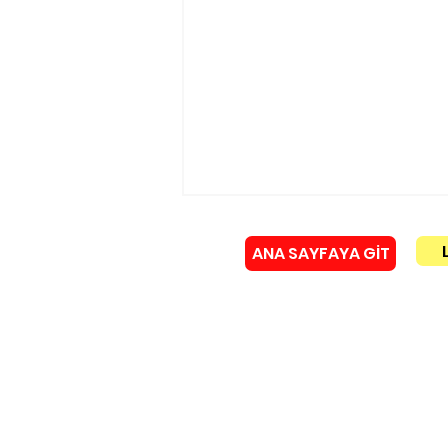
ANA SAYFAYA GİT
Künye
Yakma tesisine KIRMIZI
IŞIK!