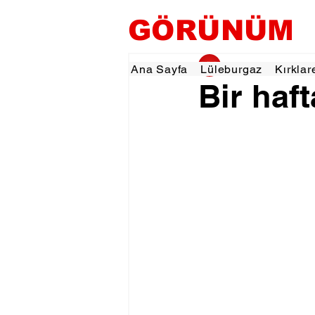
GÖRÜNÜM
gorunumhaber
10 
Ana Sayfa
Lüleburgaz
Kırklar
Bir haf