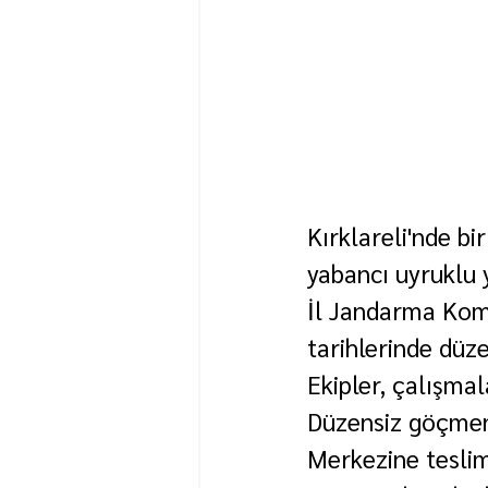
Kırklareli'nde bi
yabancı uyruklu 
İl Jandarma Komu
tarihlerinde düz
Ekipler, çalışma
Düzensiz göçmenl
Merkezine teslim