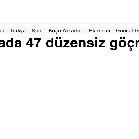
Haz 2024
1 dakikada okunur
eli
Trakya
Spor
Köşe Yazarları
Ekonomi
Güncel 
tada 47 düzensiz gö