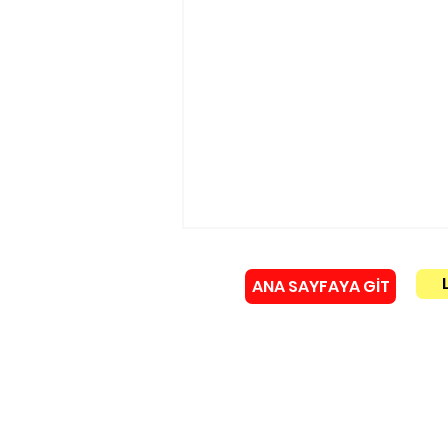
ANA SAYFAYA GİT
Künye
Yürükoğlu ailesinin acı
günü!