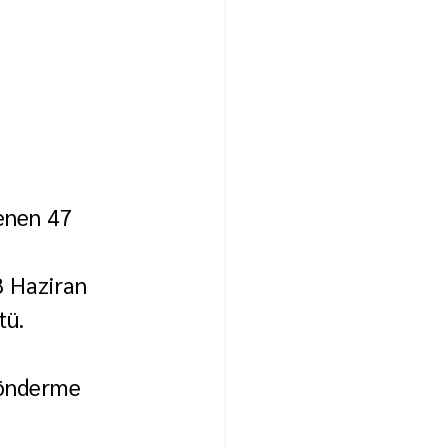
lenen 47 
8 Haziran 
tü.
Gönderme 