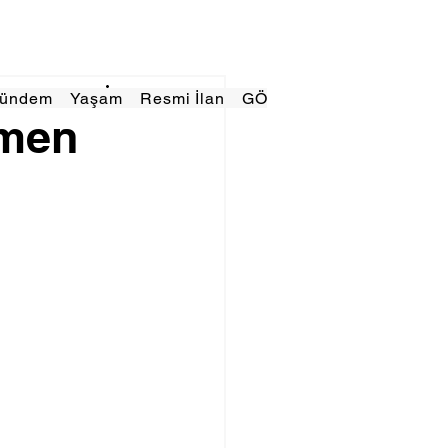
Gündem
Yaşam
Resmi İlan
GÖRÜNÜMTV
E GAZE
çmen