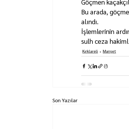
Göçmen kaçakçılı
Bu arada, göçmen 
alındı.
İşlemlerinin ardı
sulh ceza hakiml
Kırklareli
Manşet
Son Yazılar