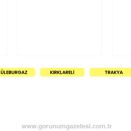
LÜLEBURGAZ
KIRKLARELİ
TRAKYA
2 şü
İletişim
Başarıya birlikte
yürüyorlar!
www.gorunumgazetesi.com.tr