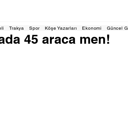
ki 2023
1 dakikada okunur
eli
Trakya
Spor
Köşe Yazarları
Ekonomi
Güncel 
tada 45 araca men!