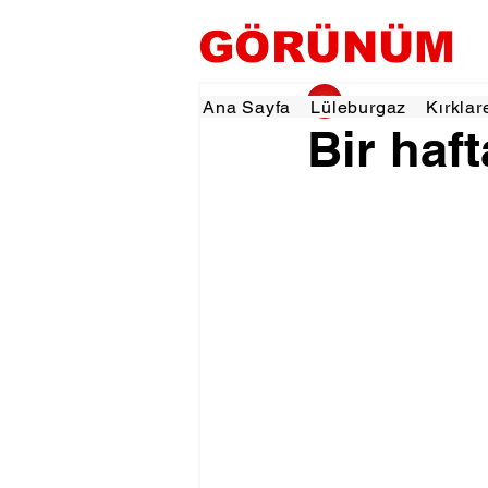
GÖRÜNÜM
gorunumhaber
21 E
Ana Sayfa
Lüleburgaz
Kırklar
Bir haf