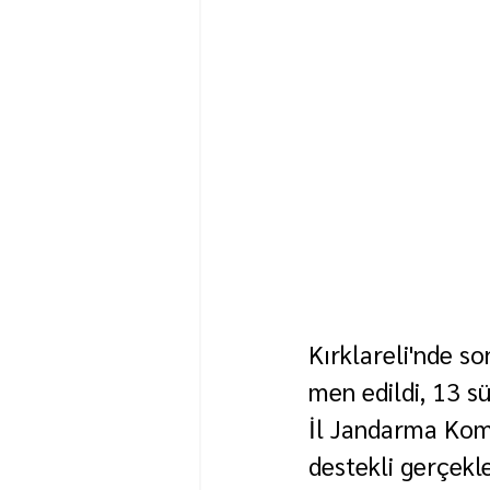
Kırklareli'nde so
men edildi, 13 s
İl Jandarma Komu
destekli gerçekl