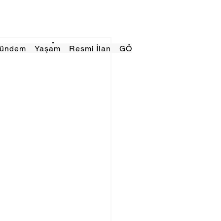
Gündem
Yaşam
Resmi İlan
GÖRÜNÜMTV
E GAZE