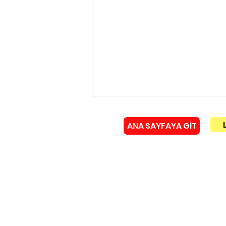
ANA SAYFAYA GİT
Kamyonette 9 göçmen!
Künye