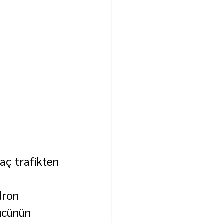
aç trafikten 
dron 
ücünün 