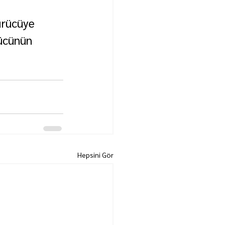
ürücüye 
rücünün 
Hepsini Gör