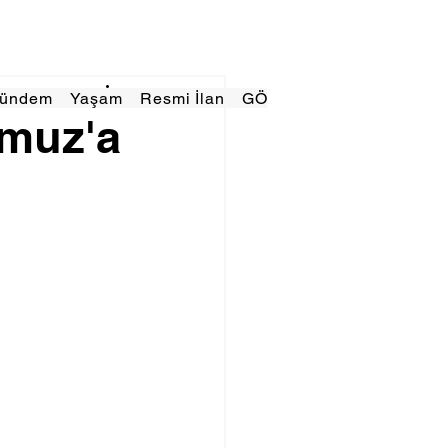
Gündem
Yaşam
Resmi İlan
GÖRÜNÜMTV
E GAZE
muz'a