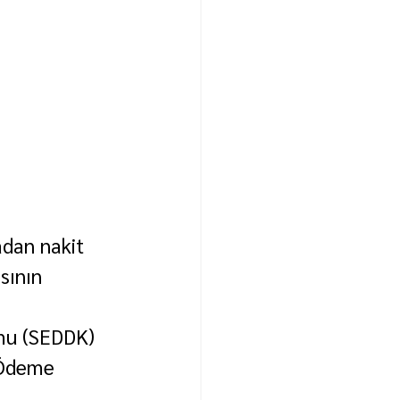
adan nakit 
sının 
mu (SEDDK) 
 Ödeme 