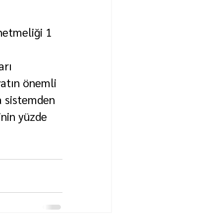
etmeliği 1 
rı 
yatın önemli 
a sistemden 
inin yüzde 