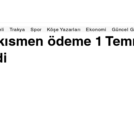
Mar 2024
1 dakikada okunur
eli
Trakya
Spor
Köşe Yazarları
Ekonomi
Güncel 
 kısmen ödeme 1 Tem
di