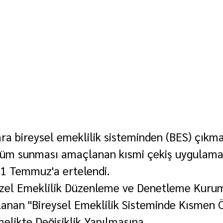
lara bireysel emeklilik sisteminden (BES) çıkm
özüm sunması amaçlanan kısmi çekiş uygulama
i 1 Temmuz'a ertelendi.
 Özel Emeklilik Düzenleme ve Denetleme Kuru
lanan "Bireysel Emeklilik Sisteminde Kısmen
likte Değişiklik Yapılmasına