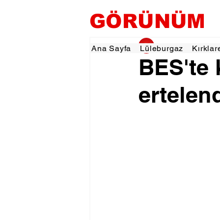
GÖRÜNÜM
gorunumhaber
23 
Ana Sayfa
Lüleburgaz
Kırklar
BES'te
ertelen