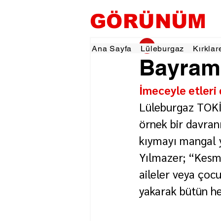
GÖRÜNÜM
gorunumhaber
20 
Ana Sayfa
Lüleburgaz
Kırklar
Bayram
İmeceyle etleri 
Lüleburgaz TOKİ
örnek bir davran
kıymayı mangal y
Yılmazer; “Kesm
aileler veya çoc
yakarak bütün he