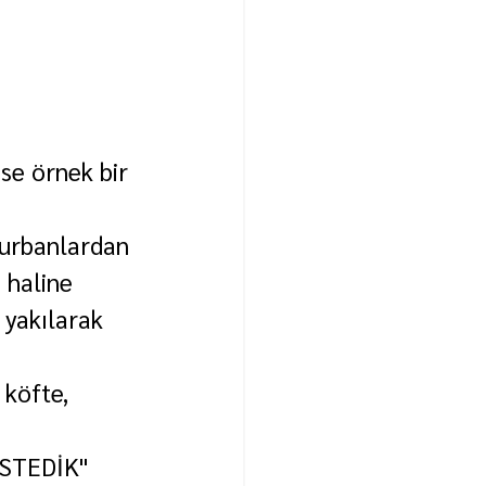
e örnek bir 
kurbanlardan 
 haline 
 yakılarak 
köfte, 
STEDİK"