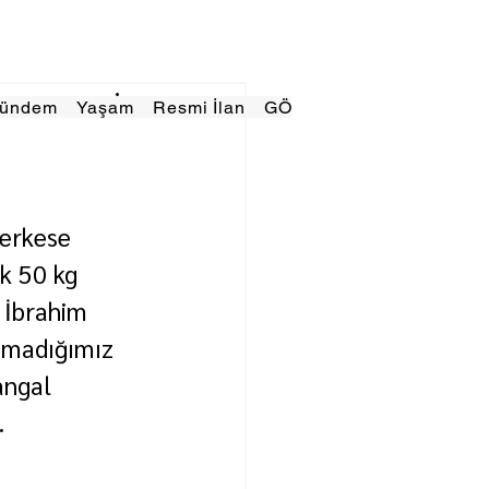
Gündem
Yaşam
Resmi İlan
GÖRÜNÜMTV
E GAZE
erkese 
k 50 kg 
 İbrahim 
amadığımız 
angal 
.