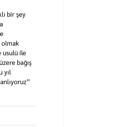
 
ı bir şey 
a 
e 
e olmak 
 usulü ile 
 üzere bağış 
 yıl 
lanlıyoruz” 