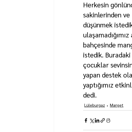
Herkesin gönlünc
sakinlerinden ve
düşünmek istedik
ulaşamadığımız a
bahçesinde mang
istedik. Buradaki
çocuklar sevinsin
yapan destek ola
yaptığımız etkinl
dedi.
Lüleburgaz
Manşet