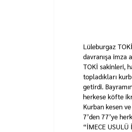
Lüleburgaz TOKİ
davranışa imza a
TOKİ sakinleri, 
topladıkları kur
getirdi. Bayramı
herkese köfte ik
Kurban kesen ve 
7’den 77’ye herk
“İMECE USULÜ İ