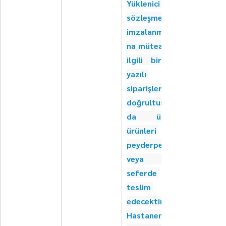
Yüklenici 
sözleşmenin 
imzalanması
na müteakip, 
ilgili birimin 
yazılı 
siparişleri 
doğrultusun
da ürün/
ürünleri 
peyderpey 
veya tek 
seferde 
teslim 
edecektir. 
Hastanemizi