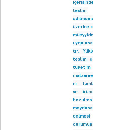
içerisinde 
teslim 
edilmemesi 
üzerine cezai 
müeyyide 
uygulanacak
tır. Yüklenici 
teslim ettiği 
tüketim 
malzemeleri
ni (ambalaj 
ve üründe ) 
bozulma 
meydana 
gelmesi 
durumunda 