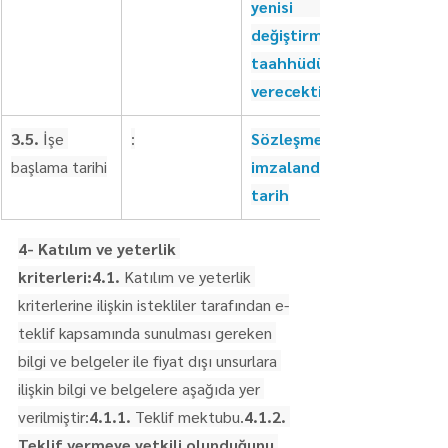
yenisi ile 
değiştirmek 
taahhüdü 
verecektir.
3.5.
 İşe 
:
Sözleşmenin 
başlama tarihi
imzalandığı 
tarih
4- Katılım ve yeterlik 
kriterleri:4.1.
 Katılım ve yeterlik 
kriterlerine ilişkin istekliler tarafından e-
teklif kapsamında sunulması gereken 
bilgi ve belgeler ile fiyat dışı unsurlara 
ilişkin bilgi ve belgelere aşağıda yer 
verilmiştir:
4.1.1.
 Teklif mektubu.
4.1.2. 
Teklif vermeye yetkili olunduğunu 