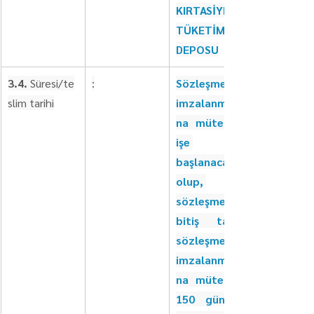
KIRTASİYE 
TÜKETİM 
DEPOSU
3.4.
 Süresi/te
:
Sözleşmenin 
slim tarihi
imzalanması
na müteakip 
işe 
başlanacak 
olup, 
sözleşmenin 
bitiş tarihi 
sözleşmenin 
imzalanması
na müteakip 
150 gündür. 