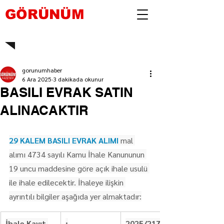
GÖRÜNÜM
gorunumhaber
6 Ara 2025
3 dakikada okunur
BASILI EVRAK SATIN
ALINACAKTIR
29 KALEM BASILI EVRAK ALIMI
 mal 
alımı 4734 sayılı Kamu İhale Kanununun 
19 uncu maddesine göre açık ihale usulü 
ile ihale edilecektir. İhaleye ilişkin 
ayrıntılı bilgiler aşağıda yer almaktadır:
İhale Kayıt 
:
2025/217420