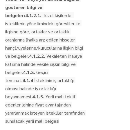
gösteren bilgi ve 
belgeler:4.1.2.1.
 Tüzel kişilerde; 
isteklilerin yönetimindeki görevliler ile 
ilgisine göre, ortaklar ve ortaklık 
oranlarına (halka arz edilen hisseler 
hariç)/üyelerine/kurucularına ilişkin bilgi 
ve belgeler.
4.1.2.2.
 Vekâleten ihaleye 
katılma halinde vekile ilişkin bilgi ve 
belgeler.
4.1.3.
 Geçici 
teminat.
4.1.4
 İsteklinin iş ortaklığı 
olması halinde iş ortaklığı 
beyannamesi.
4.1.5.
 Yerli malı teklif 
edenler lehine fiyat avantajından 
yararlanmak isteyen istekliler tarafından 
sunulacak yerli malı belgesi