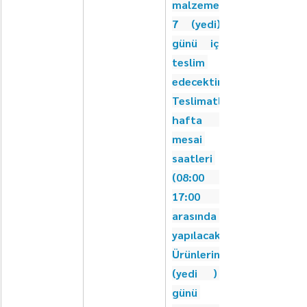
malzemeleri 
7 (yedi) iş 
günü içinde 
teslim 
edecektir. 
Teslimatlar 
hafta içi 
mesai 
saatleri 
(08:00 - 
17:00 ) 
arasında 
yapılacaktır. 
Ürünlerin 7 
(yedi ) iş 
günü 