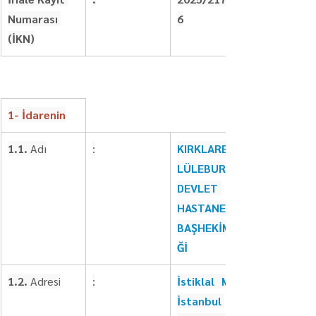
Numarası 
6
(İKN)
1- İdarenin
1.1. 
Adı
:
KIRKLARELİ 
LÜLEBURGAZ 
DEVLET 
HASTANESİ 
BAŞHEKİMLİ
Ğİ
1.2.
 Adresi
:
İstiklal Mah. 
İstanbul 