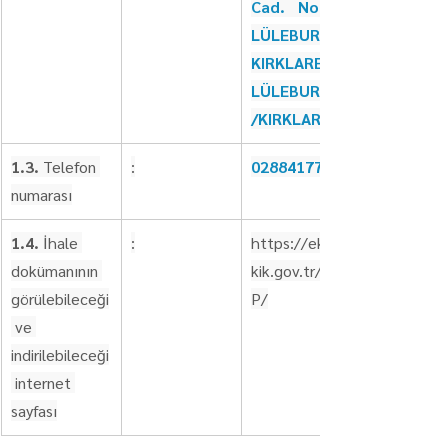
Cad. No:174 
LÜLEBURGAZ 
KIRKLARELİ 
LÜLEBURGAZ
/KIRKLARELİ
1.3.
 Telefon 
:
02884177028
numarası
1.4.
 İhale 
:
https://ekap.
dokümanının 
kik.gov.tr/EKA
görülebileceği
P/
 ve 
indirilebileceği
 internet 
sayfası