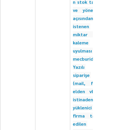
n stok takibi 
ve yönetimi 
açısından 
istenen 
miktar ve 
kaleme 
uyulması 
mecburidir. 
Yazılı 
siparişe 
(mail, faks, 
elden vb. ) 
istinaden 
yüklenici 
firma talep 
edilen 