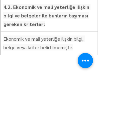
4.2. Ekonomik ve mali yeterliğe ilişkin 
bilgi ve belgeler ile bunların taşıması 
gereken kriterler:
Ekonomik ve mali yeterliğe ilişkin bilgi, 
belge veya kriter belirtilmemiştir.
4.3. Mesleki ve teknik yeterliğe ilişkin 
bilgi ve belgeler ile bunların taşıması 
gereken kriterler:
Mesleki ve teknik yeterliğe ilişkin bilgi, 
belge veya kriter belirtilmemiştir.
4.3.1.
 Numune sunulması istenmektedir.