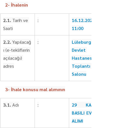
2- İhalenin
2.1.
 Tarih ve 
:
16.12.2025 - 
Saati
11:00
2.2.
 Yapılacağ
:
Lüleburgaz 
ı (e-tekliflerin 
Devlet 
açılacağı) 
Hastanesi 
adres
Toplantı 
Salonu
3- İhale konusu mal alımının
3.1. 
Adı
:
29 KALEM 
BASILI EVRAK 
ALIMI