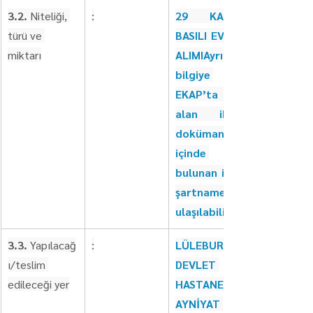
3.2. 
Niteliği, 
:
29 KALEM 
türü ve 
BASILI EVRAK 
miktarı
ALIMIAyrıntılı 
bilgiye 
EKAP’ta yer 
alan ihale 
dokümanı 
içinde 
bulunan idari 
şartnameden 
ulaşılabilir.
3.3.
 Yapılacağ
:
LÜLEBURGAZ 
ı/teslim 
DEVLET 
edileceği yer
HASTANESİ 
AYNİYAT 