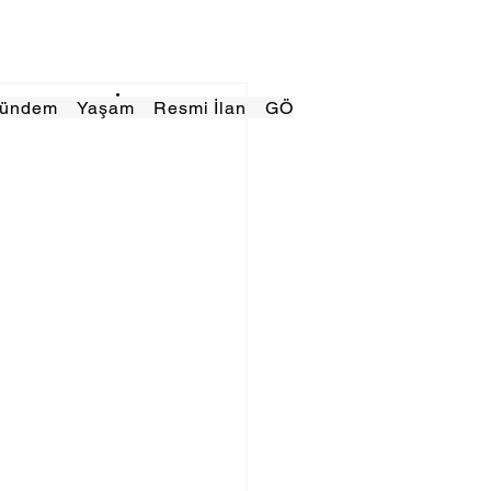
Gündem
Yaşam
Resmi İlan
GÖRÜNÜMTV
E GAZE