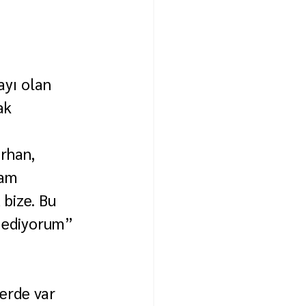
yı olan 
ak 
rhan, 
vam 
bize. Bu 
 ediyorum” 
erde var 