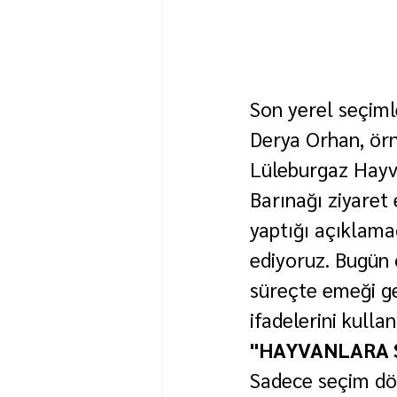
Son yerel seçiml
Derya Orhan, örn
Lüleburgaz Hayv
Barınağı ziyaret
yaptığı açıklama
ediyoruz. Bugün 
süreçte emeği g
ifadelerini kullan
"HAYVANLARA S
Sadece seçim dön