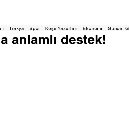
025
1 dakikada okunur
eli
Trakya
Spor
Köşe Yazarları
Ekonomi
Güncel 
a anlamlı destek!