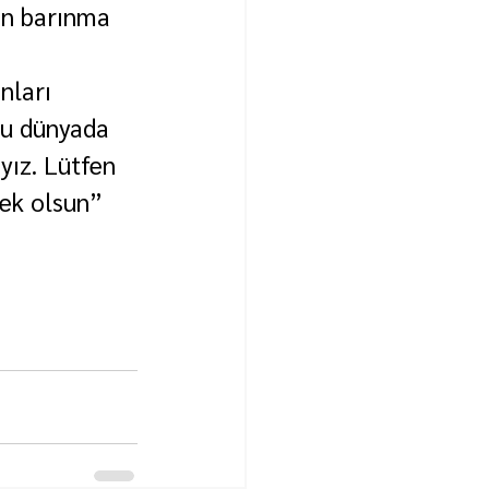
ın barınma 
nları 
Bu dünyada 
yız. Lütfen 
ek olsun” 