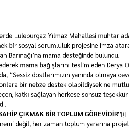
erde Lüleburgaz Yılmaz Mahallesi muhtar ada
ek bir sosyal sorumluluk projesine imza atar
an Barınağı’na mama desteğinde bulundu.
 ederek mama bağışlarını teslim eden Derya O
da, “Sessiz dostlarımızın yanında olmaya de
onlara bir nebze destek olabildiysek ne mutlu 
eçen, katkı sağlayan herkese sonsuz teşekkür
dı.
AHİP ÇIKMAK BİR TOPLUM GÖREVİDİR"
[i]
emi değil, her zaman toplum yararına projel