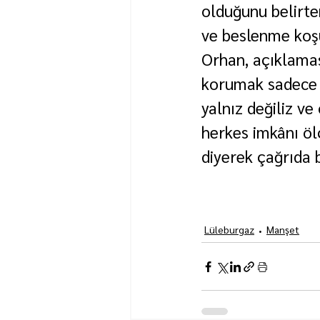
olduğunu belirte
ve beslenme koşul
Orhan, açıklamas
korumak sadece b
yalnız değiliz v
herkes imkânı öl
diyerek çağrıda 
Lüleburgaz
Manşet