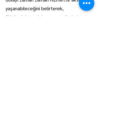
yaşanabileceğini belirterek, 
“Yoğunluktan dolayı müşterilerimize 
istemeden eksik hizmet verdiğimiz 
olursa özür dileriz. Elimizden geldiğince 
herkese yetişmeye ve hızlı olmaya 
çalışıyoruz” ifadelerini kullandı.
Lüleburgaz
Manşet
Hepsini Gör
Son Yazılar