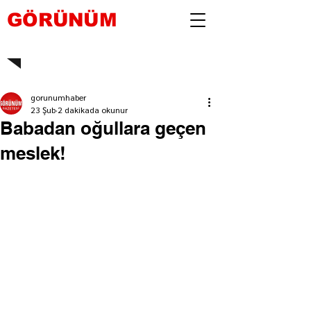
GÖRÜNÜM
gorunumhaber
23 Şub
2 dakikada okunur
Babadan oğullara geçen
meslek!