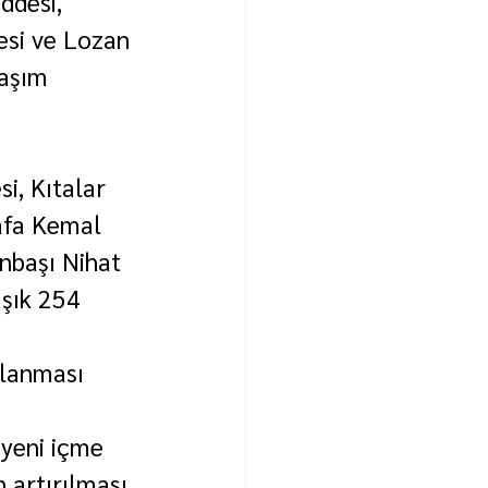
desi, 
si ve Lozan 
laşım 
i, Kıtalar 
afa Kemal 
nbaşı Nihat 
aşık 254 
mlanması 
yeni içme 
 artırılması 