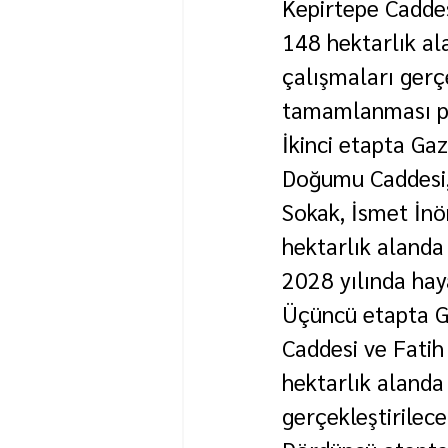
Kepirtepe Caddes
148 hektarlık al
çalışmaları gerç
tamamlanması pl
İkinci etapta Ga
Doğumu Caddesi,
Sokak, İsmet İnö
hektarlık alanda 
2028 yılında hay
Üçüncü etapta G
Caddesi ve Fatih
hektarlık alanda
gerçekleştirilece