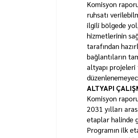
Komisyon raporu
ruhsatı verilebi
ilgili bölgede yo
hizmetlerinin sa
tarafından hazırl
bağlantıların ta
altyapı projeler
düzenlenemeyece
ALTYAPI ÇALI
Komisyon raporu
2031 yılları aras
etaplar halinde g
Programın ilk et