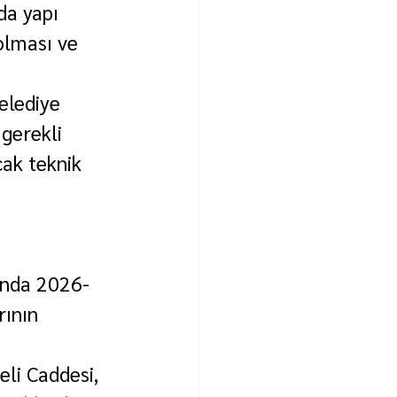
a yapı 
olması ve 
 
elediye 
gerekli 
ak teknik 
ında 2026-
rının 
li Caddesi, 