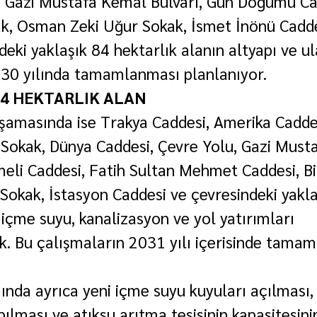
 Gazi Mustafa Kemal Bulvarı, Gün Doğumu Cad
k, Osman Zeki Uğur Sokak, İsmet İnönü Cadde
eki yaklaşık 84 hektarlık alanın altyapı ve u
030 yılında tamamlanması planlanıyor.
54 HEKTARLIK ALAN
amasında ise Trakya Caddesi, Amerika Caddes
Sokak, Dünya Caddesi, Çevre Yolu, Gazi Must
meli Caddesi, Fatih Sultan Mehmet Caddesi, Bi
 Sokak, İstasyon Caddesi ve çevresindeki yakl
 içme suyu, kanalizasyon ve yol yatırımları 
ek. Bu çalışmaların 2031 yılı içerisinde tama
da ayrıca yeni içme suyu kuyuları açılması, 
ılması ve atıksu arıtma tesisinin kapasitesinin