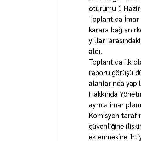
oturumu 1 Hazira
Toplantıda İmar
karara bağlanırk
yılları arasında
aldı.
Toplantıda ilk o
raporu görüşüldü
alanlarında yapı
Hakkında Yönetme
ayrıca imar planı
Komisyon tarafı
güvenliğine ilişk
eklenmesine ihti