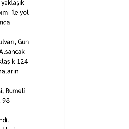
 yaklaşık 
mı ile yol 
ında 
lvarı, Gün 
Alsancak 
klaşık 124 
maların 
, Rumeli 
 98 
ndi.