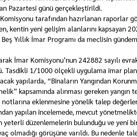
n Pazartesi günü gerçekleştirildi.
 Komisyonu tarafından hazırlanan raporlar gö
en, kentin yeni gelişim alanlarını kapsayan 2
ki Beş Yıllık İmar Programı da meclisin gündem
larak İmar Komisyonu’nun 242882 sayılı evraka
. Tasdikli 1/1000 ölçekli uygulama imar plan
lacak yapılarda, “Binaların Yangından Korunm
lik” kapsamında alınması gereken yangın ted
 notlarına eklenmesine yönelik talep değerlend
ndan yapılan incelemede, mevcut yönetmelikt
in yeterli düzenlemelerin bulunduğu ve yeni bi
yaç olmadığı görüşüne varıldı. Bu nedenle tale