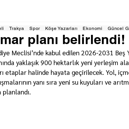
3 Haz
3 dakikada okunur
eli
Trakya
Spor
Köşe Yazarları
Ekonomi
Güncel 
 imar planı belirlendi!
iye Meclisi’nde kabul edilen 2026-2031 Beş Y
nda yaklaşık 900 hektarlık yeni yerleşim ala
rı etaplar halinde hayata geçirilecek. Yol, iç
şmalarının yanı sıra yeni su kuyuları ve arıtma
a planlandı.