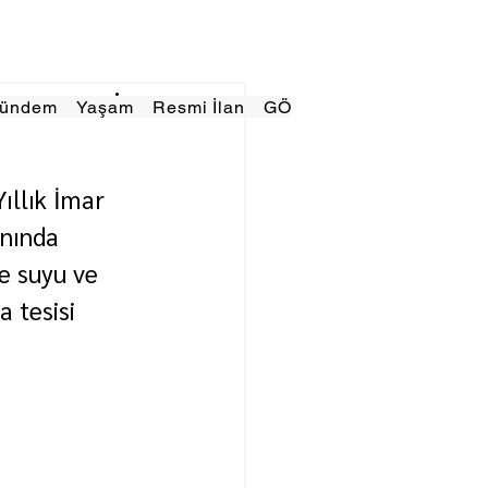
Gündem
Yaşam
Resmi İlan
GÖRÜNÜMTV
E GAZE
ıllık İmar 
nında 
me suyu ve 
 tesisi 