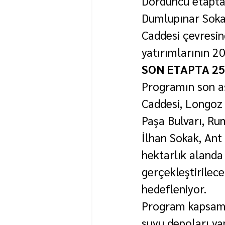
Dördüncü etapta
Dumlupınar Soka
Caddesi çevresind
yatırımlarının 2
SON ETAPTA 2
Programın son aş
Caddesi, Longoz 
Paşa Bulvarı, Ru
İlhan Sokak, Ant
hektarlık alanda
gerçekleştirilec
hedefleniyor.
Program kapsamın
suyu depoları yap