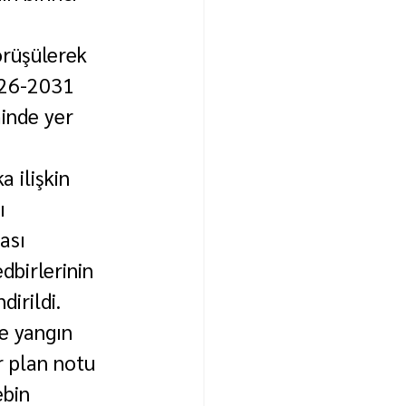
rüşülerek 
026-2031 
inde yer 
 ilişkin 
ı 
ası 
birlerinin 
irildi. 
e yangın 
r plan notu 
bin 