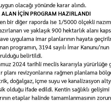
uygun olacağı yönünde karar alındı.
 ALAN İÇİN PROGRAM HAZIRLANDI
en bir diğer raporda ise 1/5000 ölçekli nazım
zırlanan ve yaklaşık 900 hektarlık alanı kap
lave uygulama imar planlarının hayata geçiril
anan programın, 3194 sayılı İmar Kanunu’nun 
ulduğu belirtildi.
uz 2024 tarihli meclis kararıyla yürürlüğe 
r planı revizyonlarına rağmen planlama bölg
trik, doğalgaz, içme suyu ve kanalizasyon alty
k olduğu ifade edildi. Kentin sağlıklı gelişimi 
arının etaplar halinde tamamlanmasının zorun