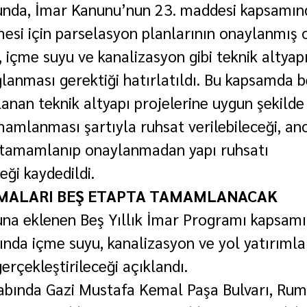
nda, İmar Kanunu’nun 23. maddesi kapsamınd
lmesi için parselasyon planlarının onaylanmış 
l, içme suyu ve kanalizasyon gibi teknik altyapı
ğlanması gerektiği hatırlatıldı. Bu kapsamda b
anan teknik altyapı projelerine uygun şekilde 
mamlanması şartıyla ruhsat verilebileceği, anc
i tamamlanıp onaylanmadan yapı ruhsatı 
ği kaydedildi.
ŞMALARI BEŞ ETAPTA TAMAMLANACAK
na eklenen Beş Yıllık İmar Programı kapsam
ında içme suyu, kanalizasyon ve yol yatırımla
erçekleştirileceği açıklandı.
abında Gazi Mustafa Kemal Paşa Bulvarı, Rume