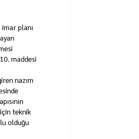
 imar planı 
sayan 
mesi 
10. maddesi 
giren nazım 
esinde 
apısının 
için teknik 
lu olduğu 