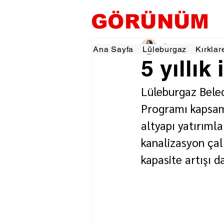
GÖRÜNÜM
Özlem KARAKOYUN
Ana Sayfa
Lüleburgaz
Kırklar
5 yıllık
Lüleburgaz Beled
Programı kapsamı
altyapı yatırımla
kanalizasyon çalı
kapasite artışı d