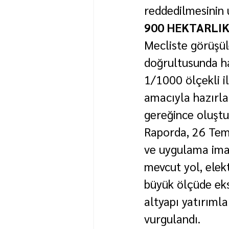
reddedilmesinin 
900 HEKTARLIK
Mecliste görüşül
doğrultusunda ha
1/1000 ölçekli i
amacıyla hazırl
gereğince oluştur
Raporda, 26 Temm
ve uygulama ima
mevcut yol, elek
büyük ölçüde eksi
altyapı yatırıml
vurgulandı.