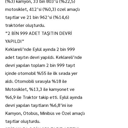
(%3) kamyon, 33 bin 803’ü (%22,5) 
motosiklet, 412’si (%0,3) özel amaçlı 
taşıtlar ve 21 bin 962’si (%14,6) 
traktörler oluşturdu.
“2 BİN 999 ADET TAŞITIN DEVRİ 
YAPILDI”
Kırklareli’nde Eylül ayında 2 bin 999 
adet taşıtın devri yapıldı. Kırklareli’nde 
devri yapılan toplam 2 bin 999 taşıt 
içinde otomobil %55 ile ilk sırada yer 
aldı. Otomobili sırasıyla %18 ile 
Motosiklet, %13,3 ile kamyonet ve 
%6,9 ile Traktör takip etti. Eylül ayında 
devri yapılan taşıtların %6,8’ini ise 
Kamyon, Otobüs, Minibüs ve Özel amaçlı 
taşıtlar oluşturdu.