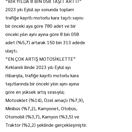
“BİR YILDA 8 BİN 058 TAŞIT ARTTI”
2023 yılı Eylül ayı sonunda toplam 
trafiğe kayıtlı motorlu kara taşıtı sayısı 
bir önceki aya göre 780 adet ve bir 
önceki yılın aynı ayına göre 8 bin 058 
adet (%5,7) artarak 150 bin 313 adede 
ulaştı. 
“EN ÇOK ARTIŞ MOTOSİKLETTE”
Kırklareli ilinde 2023 yılı Eylül ayı 
itibarıyla, trafiğe kayıtlı motorlu kara 
taşıtlarında bir önceki yılın aynı ayına 
göre en yüksek artış sırasıyla; 
Motosiklet (%14), Özel amaçlı (%7,9), 
Minibüs (%7,2), Kamyonet, Otobüs, 
Otomobil (%3,7), Kamyon (%3,5) ve 
Traktör (%2,2) şeklinde gerçekleşmiştir.