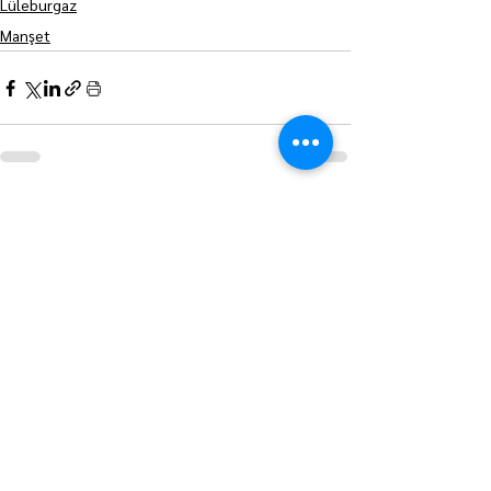
Lüleburgaz
Manşet
Hepsini Gör
Son Yazılar